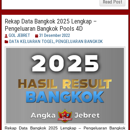
Read Post
Rekap Data Bangkok 2025 Lengkap –
Pengeluaran Bangkok Pools 4D
GOL JEBRET
31 Desember 2022
DATA KELUARAN TOGEL
,
PENGELUARAN BANGKOK
Rekap Data Bangkok 2025 Lengkap – Pengeluaran Bangkok