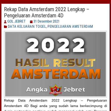
Rekap Data Amsterdam 2022 Lengkap –
Pengeluaran Amsterdam 4D
GOL JEBRET
31 Desember 2021
DATA KELUARAN TOGEL
,
PENGELUARAN AMSTERDAM
Rekap Data Amsterdam 2022 Lengkap – Pengeluaran
Amsterdam 4D Bagi anda yang sudah lama berkecimpung di