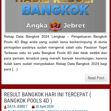
Rekap Data Bangkok 2024 Lengkap – Pengeluaran Bangkok
Pools 4D Bagi anda yang sudah lama berkecimpung di dunia
pertogelan pastinya sudah mengenal salah satu Pasaran Togel
Terbesar satu ini yaitu Bangkok Pools 4D dan tidak sedikit dari
para pemain tersebut yang meraih banyak keuntungan, karena
itulah kami sudah menyediakan Rekap Data Bangkok 2024 bagi
para […]
Read Post
RESULT BANGKOK HARI INI TERCEPAT (
BANGKOK POOLS 4D )
DATA JEBRET
28 April 2020