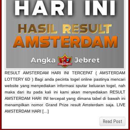
RESULT AMSTERDAM HARI INI TERCEPAT ( AMSTERDAM
LOTTERY 6D ) Bagi anda pecinta togel online pastinya mencari
website yang menyediakan informasi sputar keluaran togel, nah
maka dari itu pada kali ini kami akan menyediakan RESULT
AMSTERDAM HARI INI tercepat yang dimana tabel di bawah ini
menampilkan nomor Grand Prize result Amsterdam saja. LIVE
AMSTERDAM HARI […]
Read Post