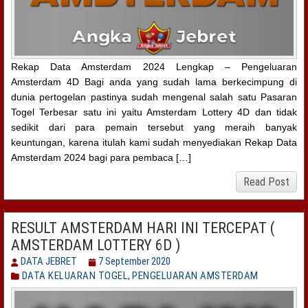
Rekap Data Amsterdam 2024 Lengkap – Pengeluaran
Amsterdam 4D Bagi anda yang sudah lama berkecimpung di
dunia pertogelan pastinya sudah mengenal salah satu Pasaran
Togel Terbesar satu ini yaitu Amsterdam Lottery 4D dan tidak
sedikit dari para pemain tersebut yang meraih banyak
keuntungan, karena itulah kami sudah menyediakan Rekap Data
Amsterdam 2024 bagi para pembaca […]
Read Post
RESULT AMSTERDAM HARI INI TERCEPAT (
AMSTERDAM LOTTERY 6D )
DATA JEBRET
7 September 2020
DATA KELUARAN TOGEL
,
PENGELUARAN AMSTERDAM