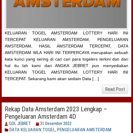
KELUARAN TOGEL AMSTERDAM LOTTERY HARI INI
TERCEPAT KELUARAN AMSTERDAM, PENGELUARAN
AMSTERDAM, HASIL AMSTERDAM TERCEPAT, DATA
AMSTERDAM WLA HARI INI TERPERCAYA merupakan sebuah
kata kunci yang sering di cari cari para togelers terkini dan dari
hal itu lah kami dari ANGKA JEBRET pun menyediakan
KELUARAN TOGEL AMSTERDAM LOTTERY HARI INI
TERCEPAT. Sekarang kami akan sediain Data […]
Read Post
Rekap Data Amsterdam 2023 Lengkap –
Pengeluaran Amsterdam 4D
GOL JEBRET
31 Desember 2022
DATA KELUARAN TOGEL
,
PENGELUARAN AMSTERDAM