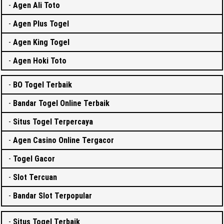
-
Agen Ali Toto
-
Agen Plus Togel
-
Agen King Togel
-
Agen Hoki Toto
-
BO Togel Terbaik
-
Bandar Togel Online Terbaik
-
Situs Togel Terpercaya
-
Agen Casino Online Tergacor
-
Togel Gacor
-
Slot Tercuan
-
Bandar Slot Terpopular
-
Situs Togel Terbaik