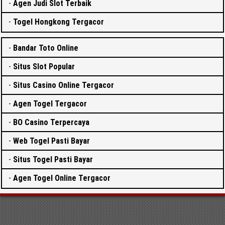
-
Agen Judi Slot Terbaik
-
Togel Hongkong Tergacor
-
Bandar Toto Online
-
Situs Slot Popular
-
Situs Casino Online Tergacor
-
Agen Togel Tergacor
-
BO Casino Terpercaya
-
Web Togel Pasti Bayar
-
Situs Togel Pasti Bayar
-
Agen Togel Online Tergacor