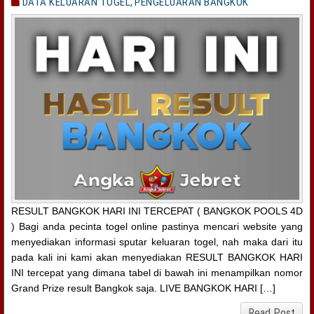
DATA KELUARAN TOGEL
,
PENGELUARAN BANGKOK
RESULT BANGKOK HARI INI TERCEPAT ( BANGKOK POOLS 4D
) Bagi anda pecinta togel online pastinya mencari website yang
menyediakan informasi sputar keluaran togel, nah maka dari itu
pada kali ini kami akan menyediakan RESULT BANGKOK HARI
INI tercepat yang dimana tabel di bawah ini menampilkan nomor
Grand Prize result Bangkok saja. LIVE BANGKOK HARI […]
Read Post