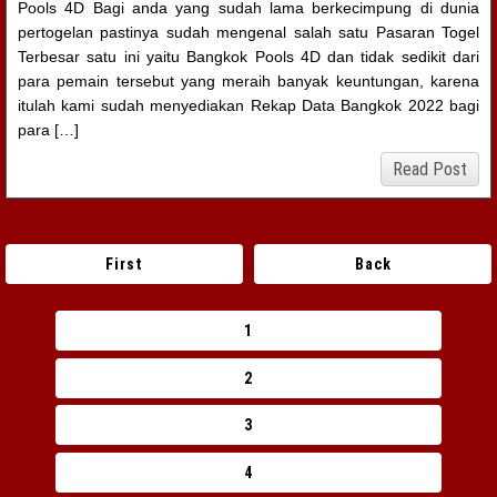
Pools 4D Bagi anda yang sudah lama berkecimpung di dunia
pertogelan pastinya sudah mengenal salah satu Pasaran Togel
Terbesar satu ini yaitu Bangkok Pools 4D dan tidak sedikit dari
para pemain tersebut yang meraih banyak keuntungan, karena
itulah kami sudah menyediakan Rekap Data Bangkok 2022 bagi
para […]
Read Post
First
Back
1
2
3
4