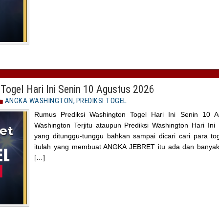
Togel Hari Ini Senin 10 Agustus 2026
ANGKA WASHINGTON
,
PREDIKSI TOGEL
Rumus Prediksi Washington Togel Hari Ini Senin 10 
Washington Terjitu ataupun Prediksi Washington Hari Ini
yang ditunggu-tunggu bahkan sampai dicari cari para tog
itulah yang membuat ANGKA JEBRET itu ada dan banyak 
[…]