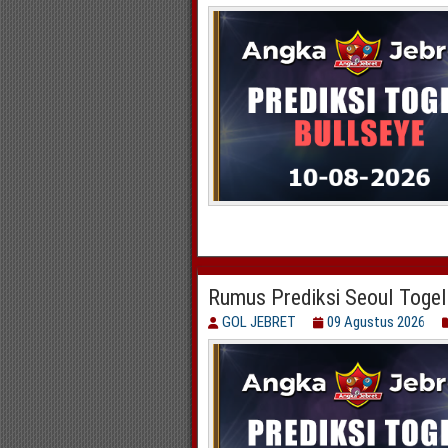
Rumus Prediksi Seoul Togel 
GOL JEBRET
09 Agustus 2026