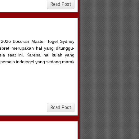
Read Post
s 2026 Bocoran Master Togel Sydney
jebret merupakan hal yang ditunggu-
ia saat ini. Karena hal itulah yang
pemain indotogel yang sedang marak
Read Post