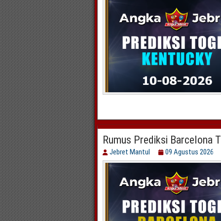
Rumus Prediksi Barcelona T
Jebret Mantul
09 Agustus 2026