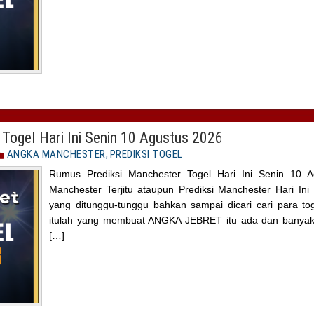
Togel Hari Ini Senin 10 Agustus 2026
ANGKA MANCHESTER
,
PREDIKSI TOGEL
Rumus Prediksi Manchester Togel Hari Ini Senin 10 
Manchester Terjitu ataupun Prediksi Manchester Hari Ini
yang ditunggu-tunggu bahkan sampai dicari cari para tog
itulah yang membuat ANGKA JEBRET itu ada dan banyak 
[…]