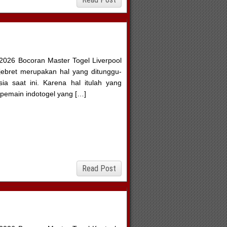
 2026 Bocoran Master Togel Liverpool
erjebret merupakan hal yang ditunggu-
ia saat ini. Karena hal itulah yang
pemain indotogel yang […]
Read Post