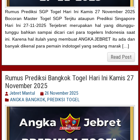
Rumus Prediksi SGP Togel Hari Ini Kamis 27 November 2025
Bocoran Master Togel SGP Terjitu ataupun Prediksi Singapore
Hari Ini 27-11-2025 Terjebret merupakan hal yang ditunggu-
tunggu bahkan sampai dicari cari para togelers Indonesia saat
ini. Karena hal itulah yang membuat ANGKA JEBRET itu ada dan
banyak dikenal para pemain indotogel yang sedang marak […]
Read Post
Rumus Prediksi Bangkok Togel Hari Ini Kamis 27
November 2025
Jebret Mantul
26 November 2025
ANGKA BANGKOK
,
PREDIKSI TOGEL