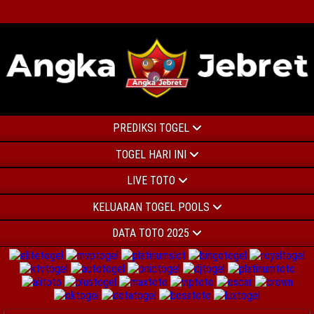
PREDIKSI TOGEL
TOGEL HARI INI
LIVE TOTO
KELUARAN TOGEL POOLS
DATA TOTO 2025