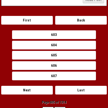
First
Back
603
604
605
606
607
Next
Last
Page 605 of 1314