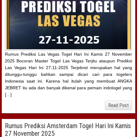
Rumus Prediksi Las Vegas Togel Hari Ini Kamis 27 November
2025 Bocoran Master Togel Las Vegas Terjitu ataupun Prediksi
Las Vegas Hari Ini 27-11-2025 Terjebret merupakan hal yang
ditunggu-tunggu bahkan sampai dicari cari para togelers
Indonesia saat ini. Karena hal itulah yang membuat ANGKA
JEBRET itu ada dan banyak dikenal para pemain indotogel yang
[…]
Read Post
Rumus Prediksi Amsterdam Togel Hari Ini Kamis
27 November 2025