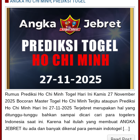
ANGKA HO CHI MINH
,
PREDIKSI TOGEL
Rumus Prediksi Ho Chi Minh Togel Hari Ini Kamis 27 November
2025 Bocoran Master Togel Ho Chi Minh Terjitu ataupun Prediksi
Ho Chi Minh Hari Ini 27-11-2025 Terjebret merupakan hal yang
ditunggu-tunggu bahkan sampai dicari cari para togelers
Indonesia saat ini. Karena hal itulah yang membuat ANGKA
JEBRET itu ada dan banyak dikenal para pemain indotogel […]
Read Post