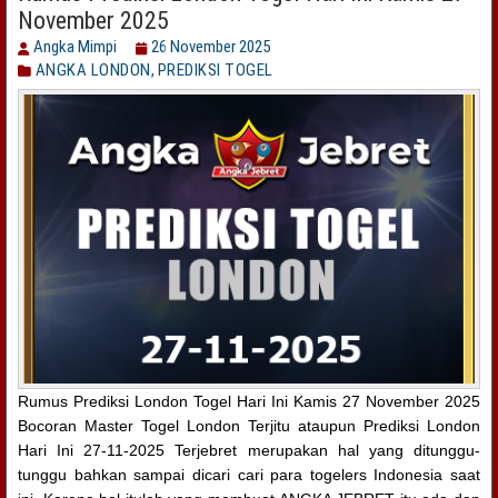
November 2025
Angka Mimpi
26 November 2025
ANGKA LONDON
,
PREDIKSI TOGEL
Rumus Prediksi London Togel Hari Ini Kamis 27 November 2025
Bocoran Master Togel London Terjitu ataupun Prediksi London
Hari Ini 27-11-2025 Terjebret merupakan hal yang ditunggu-
tunggu bahkan sampai dicari cari para togelers Indonesia saat