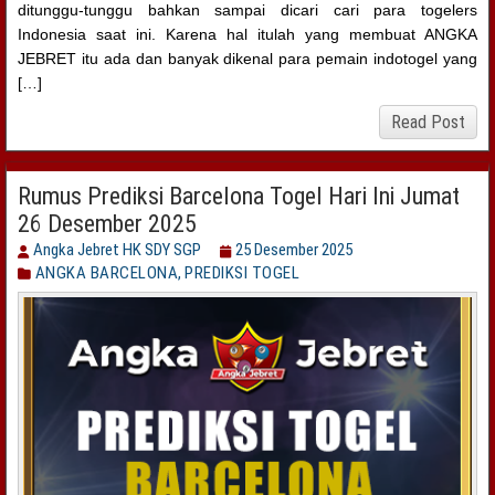
ditunggu-tunggu bahkan sampai dicari cari para togelers
Indonesia saat ini. Karena hal itulah yang membuat ANGKA
JEBRET itu ada dan banyak dikenal para pemain indotogel yang
[…]
Read Post
Rumus Prediksi Barcelona Togel Hari Ini Jumat
26 Desember 2025
Angka Jebret HK SDY SGP
25 Desember 2025
ANGKA BARCELONA
,
PREDIKSI TOGEL