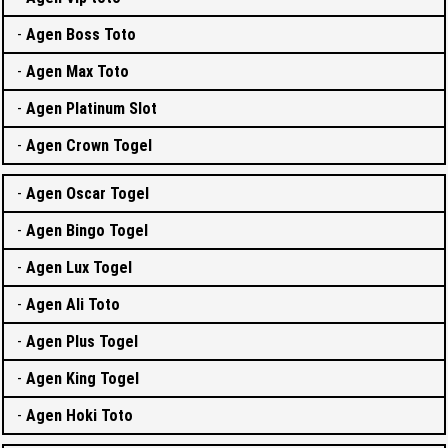
-
Agen Boss Toto
-
Agen Max Toto
-
Agen Platinum Slot
-
Agen Crown Togel
-
Agen Oscar Togel
-
Agen Bingo Togel
-
Agen Lux Togel
-
Agen Ali Toto
-
Agen Plus Togel
-
Agen King Togel
-
Agen Hoki Toto