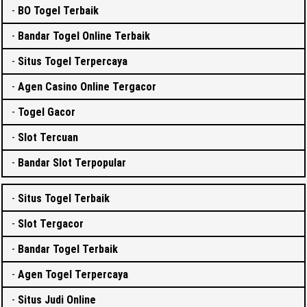
-
BO Togel Terbaik
-
Bandar Togel Online Terbaik
-
Situs Togel Terpercaya
-
Agen Casino Online Tergacor
-
Togel Gacor
-
Slot Tercuan
-
Bandar Slot Terpopular
-
Situs Togel Terbaik
-
Slot Tergacor
-
Bandar Togel Terbaik
-
Agen Togel Terpercaya
-
Situs Judi Online