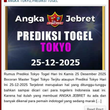
ANGKA TOKYO
,
PREDIKSI TOGEL
Rumus Prediksi Tokyo Togel Hari Ini Kamis 25 Desember 2025
Bocoran Master Togel Tokyo Terjitu ataupun Prediksi Tokyo Hari
Ini 25-12-2025 Terjebret merupakan hal yang ditunggu-tunggu
bahkan sampai dicari cari para togelers Indonesia saat ini.
Karena hal itulah yang membuat ANGKA JEBRET itu ada dan
banyak dikenal para pemain indotogel yang sedang marak […]
Read Post