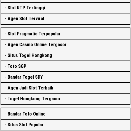
-
Slot RTP Tertinggi
-
Agen Slot Terviral
-
Slot Pragmatic Terpopular
-
Agen Casino Online Tergacor
-
Situs Togel Hongkong
-
Toto SGP
-
Bandar Togel SDY
-
Agen Judi Slot Terbaik
-
Togel Hongkong Tergacor
-
Bandar Toto Online
-
Situs Slot Popular