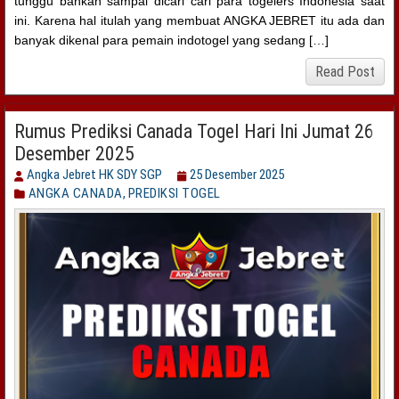
tunggu bahkan sampai dicari cari para togelers Indonesia saat
ini. Karena hal itulah yang membuat ANGKA JEBRET itu ada dan
banyak dikenal para pemain indotogel yang sedang […]
Read Post
Rumus Prediksi Canada Togel Hari Ini Jumat 26
Desember 2025
Angka Jebret HK SDY SGP
25 Desember 2025
ANGKA CANADA
,
PREDIKSI TOGEL