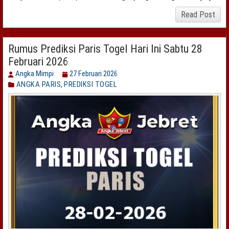
Read Post
Rumus Prediksi Paris Togel Hari Ini Sabtu 28
Februari 2026
Angka Mimpi
27 Februari 2026
ANGKA PARIS
,
PREDIKSI TOGEL