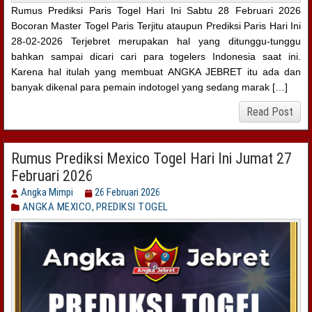
Rumus Prediksi Paris Togel Hari Ini Sabtu 28 Februari 2026
Bocoran Master Togel Paris Terjitu ataupun Prediksi Paris Hari Ini
28-02-2026 Terjebret merupakan hal yang ditunggu-tunggu
bahkan sampai dicari cari para togelers Indonesia saat ini.
Karena hal itulah yang membuat ANGKA JEBRET itu ada dan
banyak dikenal para pemain indotogel yang sedang marak […]
Read Post
Rumus Prediksi Mexico Togel Hari Ini Jumat 27
Februari 2026
Angka Mimpi
26 Februari 2026
ANGKA MEXICO
,
PREDIKSI TOGEL