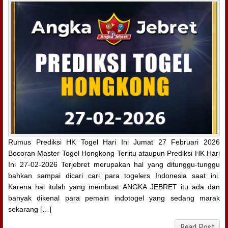
Rumus Prediksi HK Togel Hari Ini Jumat 27 Februari 2026
Bocoran Master Togel Hongkong Terjitu ataupun Prediksi HK Hari
Ini 27-02-2026 Terjebret merupakan hal yang ditunggu-tunggu
bahkan sampai dicari cari para togelers Indonesia saat ini.
Karena hal itulah yang membuat ANGKA JEBRET itu ada dan
banyak dikenal para pemain indotogel yang sedang marak
sekarang […]
Read Post