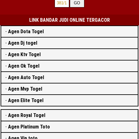
LINK BANDAR JUDI ONLINE TERGACOR
-
Agen Dota Togel
-
Agen Dj togel
-
Agen Ktv Togel
-
Agen Ok Togel
-
Agen Auto Togel
-
Agen Mvp Togel
-
Agen Elite Togel
-
Agen Royal Togel
-
Agen Platinum Toto
-
Agen Vip toto