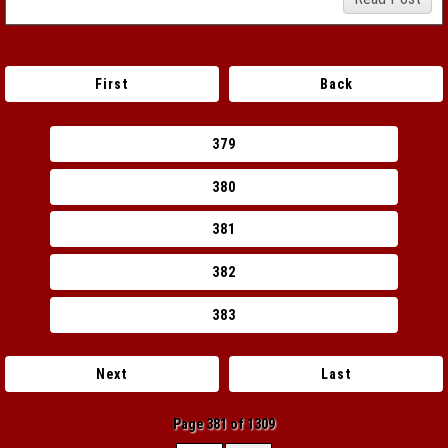
First
Back
379
380
381
382
383
Next
Last
Page 381 of 1309