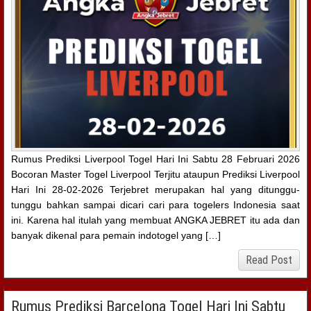
Rumus Prediksi Liverpool Togel Hari Ini Sabtu 28 Februari 2026
Bocoran Master Togel Liverpool Terjitu ataupun Prediksi Liverpool
Hari Ini 28-02-2026 Terjebret merupakan hal yang ditunggu-
tunggu bahkan sampai dicari cari para togelers Indonesia saat
ini. Karena hal itulah yang membuat ANGKA JEBRET itu ada dan
banyak dikenal para pemain indotogel yang […]
Read Post
Rumus Prediksi Barcelona Togel Hari Ini Sabtu