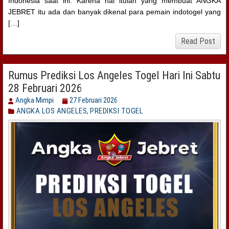
Indonesia saat ini. Karena hal itulah yang membuat ANGKA
JEBRET itu ada dan banyak dikenal para pemain indotogel yang
[…]
Read Post
Rumus Prediksi Los Angeles Togel Hari Ini Sabtu
28 Februari 2026
Angka Mimpi
27 Februari 2026
ANGKA LOS ANGELES
,
PREDIKSI TOGEL