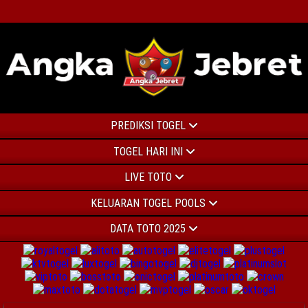
PREDIKSI TOGEL
TOGEL HARI INI
LIVE TOTO
KELUARAN TOGEL POOLS
DATA TOTO 2025