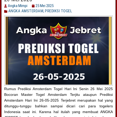
Angka Mimpi
25 Mei 2025
ANGKA AMSTERDAM
,
PREDIKSI TOGEL
Rumus Prediksi Amsterdam Togel Hari Ini Senin 26 Mei 2025
Bocoran Master Togel Amsterdam Terjitu ataupun Prediksi
Amsterdam Hari Ini 26-05-2025 Terjebret merupakan hal yang
ditunggu-tunggu bahkan sampai dicari cari para togelers
Indonesia saat ini. Karena hal itulah yang membuat ANGKA