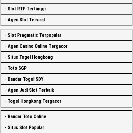
-
Slot RTP Tertinggi
-
Agen Slot Terviral
-
Slot Pragmatic Terpopular
-
Agen Casino Online Tergacor
-
Situs Togel Hongkong
-
Toto SGP
-
Bandar Togel SDY
-
Agen Judi Slot Terbaik
-
Togel Hongkong Tergacor
-
Bandar Toto Online
-
Situs Slot Popular