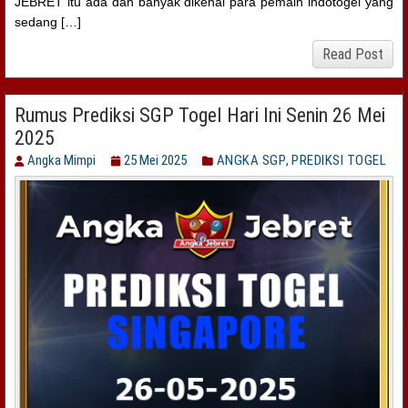
JEBRET itu ada dan banyak dikenal para pemain indotogel yang
sedang […]
Read Post
Rumus Prediksi SGP Togel Hari Ini Senin 26 Mei
2025
Angka Mimpi
25 Mei 2025
ANGKA SGP
,
PREDIKSI TOGEL