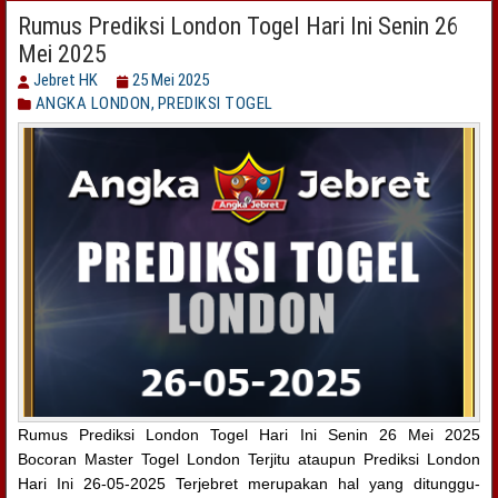
Rumus Prediksi London Togel Hari Ini Senin 26
Mei 2025
Jebret HK
25 Mei 2025
ANGKA LONDON
,
PREDIKSI TOGEL
Rumus Prediksi London Togel Hari Ini Senin 26 Mei 2025
Bocoran Master Togel London Terjitu ataupun Prediksi London
Hari Ini 26-05-2025 Terjebret merupakan hal yang ditunggu-