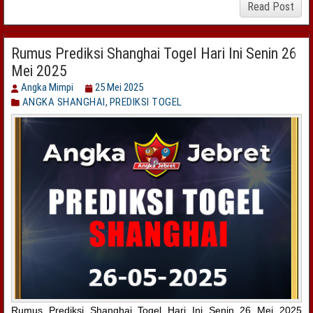
Read Post
Rumus Prediksi Shanghai Togel Hari Ini Senin 26
Mei 2025
Angka Mimpi
25 Mei 2025
ANGKA SHANGHAI
,
PREDIKSI TOGEL
Rumus Prediksi Shanghai Togel Hari Ini Senin 26 Mei 2025