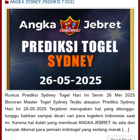
ANGKA SYDNEY
,
PREDIKSI TOGEL
Rumus Prediksi Sydney Togel Hari Ini Senin 26 Mei 2025
Bocoran Master Togel Sydney Terjitu ataupun Prediksi Sydney
Hari Ini 26-05-2025 Terjebret merupakan hal yang ditunggu-
tunggu bahkan sampai dicari cari para togelers Indonesia saat
ini. Karena hal itulah yang membuat ANGKA JEBRET itu ada dan
banyak dikenal para pemain indotogel yang sedang marak […]