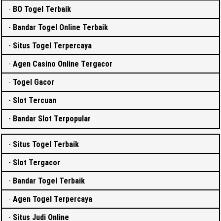
-
BO Togel Terbaik
-
Bandar Togel Online Terbaik
-
Situs Togel Terpercaya
-
Agen Casino Online Tergacor
-
Togel Gacor
-
Slot Tercuan
-
Bandar Slot Terpopular
-
Situs Togel Terbaik
-
Slot Tergacor
-
Bandar Togel Terbaik
-
Agen Togel Terpercaya
-
Situs Judi Online