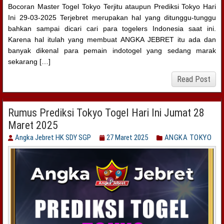
Bocoran Master Togel Tokyo Terjitu ataupun Prediksi Tokyo Hari
Ini 29-03-2025 Terjebret merupakan hal yang ditunggu-tunggu
bahkan sampai dicari cari para togelers Indonesia saat ini.
Karena hal itulah yang membuat ANGKA JEBRET itu ada dan
banyak dikenal para pemain indotogel yang sedang marak
sekarang […]
Read Post
Rumus Prediksi Tokyo Togel Hari Ini Jumat 28
Maret 2025
Angka Jebret HK SDY SGP
27 Maret 2025
ANGKA TOKYO