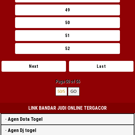
49
50
51
52
Next
Last
Page 50 of 56
LINK BANDAR JUDI ONLINE TERGACOR
-
Agen Dota Togel
-
Agen Dj togel