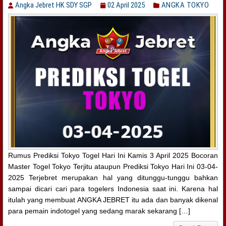
Angka Jebret HK SDY SGP
02 April 2025
ANGKA TOKYO
Rumus Prediksi Tokyo Togel Hari Ini Kamis 3 April 2025 Bocoran
Master Togel Tokyo Terjitu ataupun Prediksi Tokyo Hari Ini 03-04-
2025 Terjebret merupakan hal yang ditunggu-tunggu bahkan
sampai dicari cari para togelers Indonesia saat ini. Karena hal
itulah yang membuat ANGKA JEBRET itu ada dan banyak dikenal
para pemain indotogel yang sedang marak sekarang […]