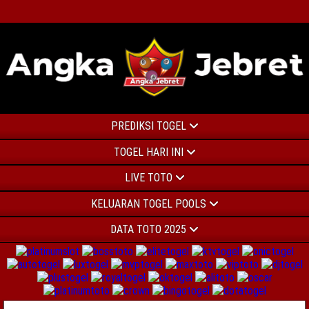
PREDIKSI TOGEL
TOGEL HARI INI
LIVE TOTO
KELUARAN TOGEL POOLS
DATA TOTO 2025