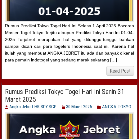
Rumus Prediksi Tokyo Togel Hari Ini Selasa 1 April 2025 Bocoran
Master Togel Tokyo Terjitu ataupun Prediksi Tokyo Hari Ini 01-04-
2025 Terjebret merupakan hal yang ditunggu-tunggu bahkan
sampai dicari cari para togelers Indonesia saat ini. Karena hal
itulah yang membuat ANGKA JEBRET itu ada dan banyak dikenal
para pemain indotogel yang sedang marak sekarang […]
Read Post
Rumus Prediksi Tokyo Togel Hari Ini Senin 31
Maret 2025
Angka Jebret HK SDY SGP
30 Maret 2025
ANGKA TOKYO