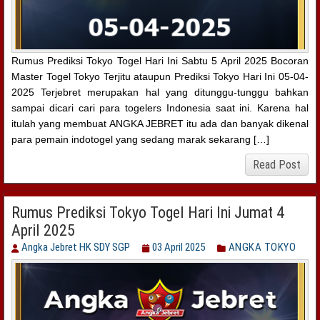
Rumus Prediksi Tokyo Togel Hari Ini Sabtu 5 April 2025 Bocoran
Master Togel Tokyo Terjitu ataupun Prediksi Tokyo Hari Ini 05-04-
2025 Terjebret merupakan hal yang ditunggu-tunggu bahkan
sampai dicari cari para togelers Indonesia saat ini. Karena hal
itulah yang membuat ANGKA JEBRET itu ada dan banyak dikenal
para pemain indotogel yang sedang marak sekarang […]
Read Post
Rumus Prediksi Tokyo Togel Hari Ini Jumat 4
April 2025
Angka Jebret HK SDY SGP
03 April 2025
ANGKA TOKYO