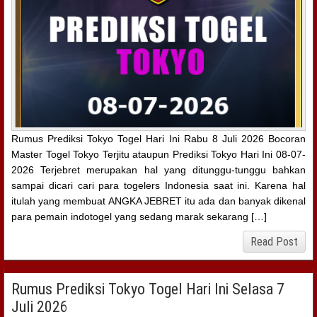
Rumus Prediksi Tokyo Togel Hari Ini Rabu 8 Juli 2026 Bocoran
Master Togel Tokyo Terjitu ataupun Prediksi Tokyo Hari Ini 08-07-
2026 Terjebret merupakan hal yang ditunggu-tunggu bahkan
sampai dicari cari para togelers Indonesia saat ini. Karena hal
itulah yang membuat ANGKA JEBRET itu ada dan banyak dikenal
para pemain indotogel yang sedang marak sekarang […]
Read Post
Rumus Prediksi Tokyo Togel Hari Ini Selasa 7
Juli 2026