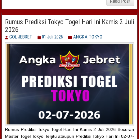
Read Post
Rumus Prediksi Tokyo Togel Hari Ini Kamis 2 Juli
2026
GOL JEBRET
01 Juli 2026
ANGKA TOKYO
Rumus Prediksi Tokyo Togel Hari Ini Kamis 2 Juli 2026 Bocoran
Master Togel Tokyo Terjitu ataupun Prediksi Tokyo Hari Ini 02-07-