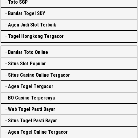
-
Toto SGP
-
Bandar Togel SDY
-
Agen Judi Slot Terbaik
-
Togel Hongkong Tergacor
-
Bandar Toto Online
-
Situs Slot Popular
-
Situs Casino Online Tergacor
-
Agen Togel Tergacor
-
BO Casino Terpercaya
-
Web Togel Pasti Bayar
-
Situs Togel Pasti Bayar
-
Agen Togel Online Tergacor