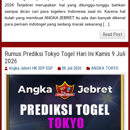
2026 Terjebret merupakan hal yang ditunggu-tunggu bahkan
sampai dicari cari para togelers Indonesia saat ini. Karena hal
itulah yang membuat ANGKA JEBRET itu ada dan banyak dikenal
para pemain indotogel yang sedang marak sekarang […]
Read Post
Rumus Prediksi Tokyo Togel Hari Ini Kamis 9 Juli
2026
Angka Jebret HK SDY SGP
08 Juli 2026
ANGKA TOKYO