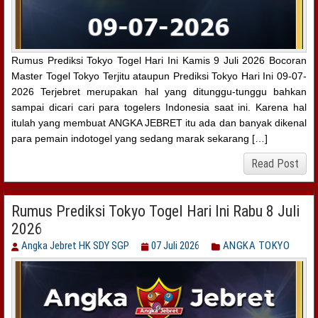
Rumus Prediksi Tokyo Togel Hari Ini Kamis 9 Juli 2026 Bocoran
Master Togel Tokyo Terjitu ataupun Prediksi Tokyo Hari Ini 09-07-
2026 Terjebret merupakan hal yang ditunggu-tunggu bahkan
sampai dicari cari para togelers Indonesia saat ini. Karena hal
itulah yang membuat ANGKA JEBRET itu ada dan banyak dikenal
para pemain indotogel yang sedang marak sekarang […]
Read Post
Rumus Prediksi Tokyo Togel Hari Ini Rabu 8 Juli
2026
Angka Jebret HK SDY SGP
07 Juli 2026
ANGKA TOKYO