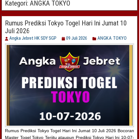
Kategori: ANGKA TOKYO
Rumus Prediksi Tokyo Togel Hari Ini Jumat 10
Juli 2026
Angka Jebret HK SDY SGP
09 Juli 2026
ANGKA TOKYO
Rumus Prediksi Tokyo Togel Hari Ini Jumat 10 Juli 2026 Bocoran
Master Togel Tokyo Terjitu ataupun Prediksi Tokyo Hari Ini 10-07-