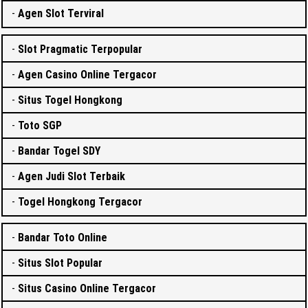
-
Agen Slot Terviral
-
Slot Pragmatic Terpopular
-
Agen Casino Online Tergacor
-
Situs Togel Hongkong
-
Toto SGP
-
Bandar Togel SDY
-
Agen Judi Slot Terbaik
-
Togel Hongkong Tergacor
-
Bandar Toto Online
-
Situs Slot Popular
-
Situs Casino Online Tergacor