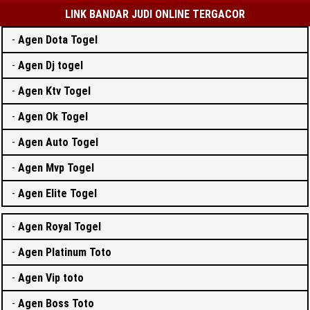
LINK BANDAR JUDI ONLINE TERGACOR
-
Agen Dota Togel
-
Agen Dj togel
-
Agen Ktv Togel
-
Agen Ok Togel
-
Agen Auto Togel
-
Agen Mvp Togel
-
Agen Elite Togel
-
Agen Royal Togel
-
Agen Platinum Toto
-
Agen Vip toto
-
Agen Boss Toto