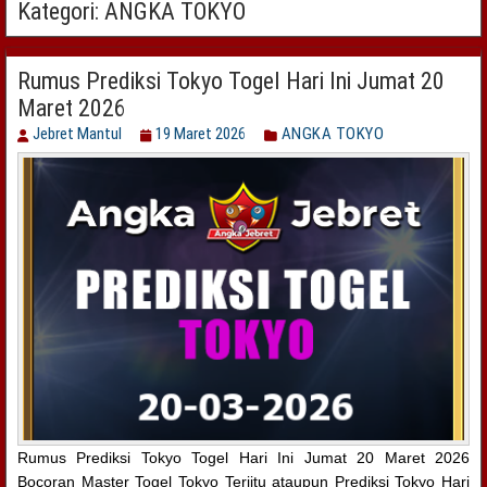
Kategori: ANGKA TOKYO
Rumus Prediksi Tokyo Togel Hari Ini Jumat 20
Maret 2026
Jebret Mantul
19 Maret 2026
ANGKA TOKYO
Rumus Prediksi Tokyo Togel Hari Ini Jumat 20 Maret 2026
Bocoran Master Togel Tokyo Terjitu ataupun Prediksi Tokyo Hari