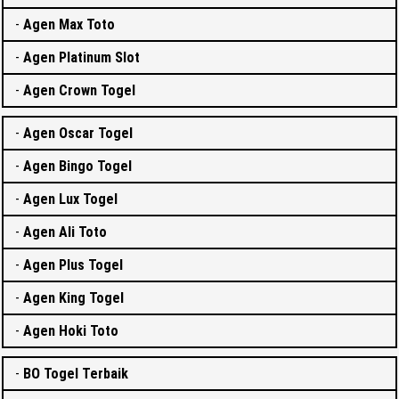
-
Agen Max Toto
-
Agen Platinum Slot
-
Agen Crown Togel
-
Agen Oscar Togel
-
Agen Bingo Togel
-
Agen Lux Togel
-
Agen Ali Toto
-
Agen Plus Togel
-
Agen King Togel
-
Agen Hoki Toto
-
BO Togel Terbaik