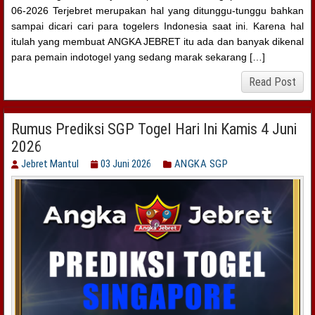
06-2026 Terjebret merupakan hal yang ditunggu-tunggu bahkan
sampai dicari cari para togelers Indonesia saat ini. Karena hal
itulah yang membuat ANGKA JEBRET itu ada dan banyak dikenal
para pemain indotogel yang sedang marak sekarang […]
Read Post
Rumus Prediksi SGP Togel Hari Ini Kamis 4 Juni
2026
Jebret Mantul
03 Juni 2026
ANGKA SGP