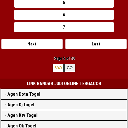
5
6
7
Next
Last
Page 5 of 40
LINK BANDAR JUDI ONLINE TERGACOR
-
Agen Dota Togel
-
Agen Dj togel
-
Agen Ktv Togel
-
Agen Ok Togel