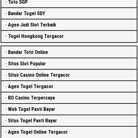
-
Toto SGP
-
Bandar Togel SDY
-
Agen Judi Slot Terbaik
-
Togel Hongkong Tergacor
-
Bandar Toto Online
-
Situs Slot Popular
-
Situs Casino Online Tergacor
-
Agen Togel Tergacor
-
BO Casino Terpercaya
-
Web Togel Pasti Bayar
-
Situs Togel Pasti Bayar
-
Agen Togel Online Tergacor