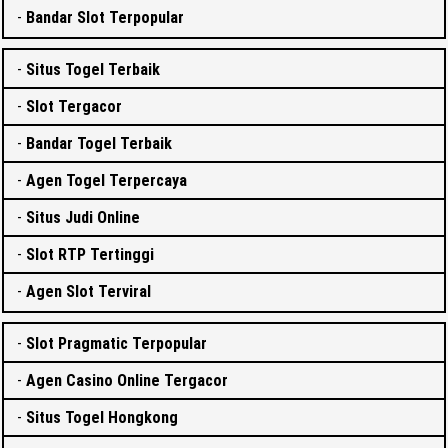
-
Bandar Slot Terpopular
-
Situs Togel Terbaik
-
Slot Tergacor
-
Bandar Togel Terbaik
-
Agen Togel Terpercaya
-
Situs Judi Online
-
Slot RTP Tertinggi
-
Agen Slot Terviral
-
Slot Pragmatic Terpopular
-
Agen Casino Online Tergacor
-
Situs Togel Hongkong