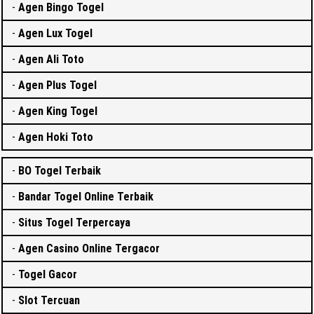
-
Agen Bingo Togel
-
Agen Lux Togel
-
Agen Ali Toto
-
Agen Plus Togel
-
Agen King Togel
-
Agen Hoki Toto
-
BO Togel Terbaik
-
Bandar Togel Online Terbaik
-
Situs Togel Terpercaya
-
Agen Casino Online Tergacor
-
Togel Gacor
-
Slot Tercuan