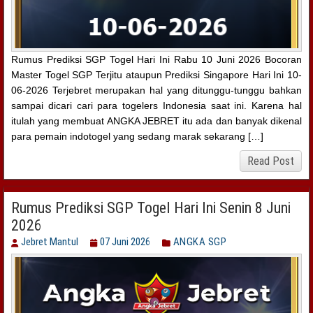
Rumus Prediksi SGP Togel Hari Ini Rabu 10 Juni 2026 Bocoran
Master Togel SGP Terjitu ataupun Prediksi Singapore Hari Ini 10-
06-2026 Terjebret merupakan hal yang ditunggu-tunggu bahkan
sampai dicari cari para togelers Indonesia saat ini. Karena hal
itulah yang membuat ANGKA JEBRET itu ada dan banyak dikenal
para pemain indotogel yang sedang marak sekarang […]
Read Post
Rumus Prediksi SGP Togel Hari Ini Senin 8 Juni
2026
Jebret Mantul
07 Juni 2026
ANGKA SGP