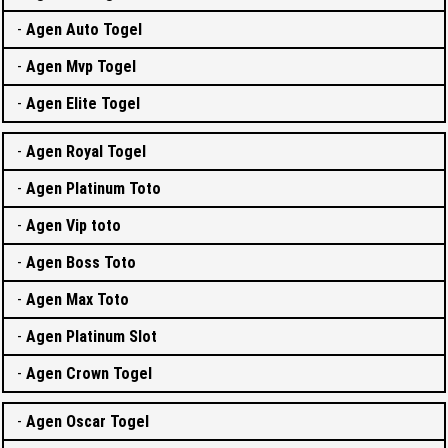
-
Agen Auto Togel
-
Agen Mvp Togel
-
Agen Elite Togel
-
Agen Royal Togel
-
Agen Platinum Toto
-
Agen Vip toto
-
Agen Boss Toto
-
Agen Max Toto
-
Agen Platinum Slot
-
Agen Crown Togel
-
Agen Oscar Togel