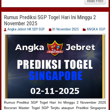
Read Post
Rumus Prediksi SGP Togel Hari Ini Minggu 2
November 2025
Angka Jebret HK SDY SGP
01 November 2025
ANGKA SGP
Rumus Prediksi SGP Togel Hari Ini Minggu 2 November 2025
Bocoran Master Togel SGP Terjitu ataupun Prediksi Singapore