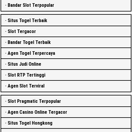
-
Bandar Slot Terpopular
-
Situs Togel Terbaik
-
Slot Tergacor
-
Bandar Togel Terbaik
-
Agen Togel Terpercaya
-
Situs Judi Online
-
Slot RTP Tertinggi
-
Agen Slot Terviral
-
Slot Pragmatic Terpopular
-
Agen Casino Online Tergacor
-
Situs Togel Hongkong