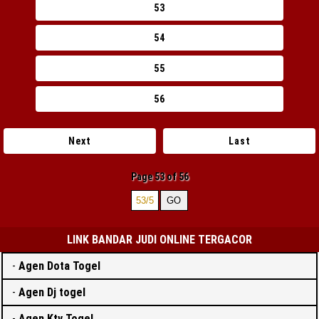
53
54
55
56
Next
Last
Page 53 of 56
LINK BANDAR JUDI ONLINE TERGACOR
-
Agen Dota Togel
-
Agen Dj togel
-
Agen Ktv Togel