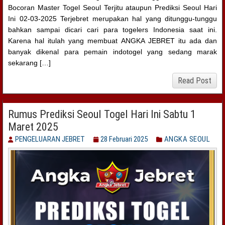
Bocoran Master Togel Seoul Terjitu ataupun Prediksi Seoul Hari
Ini 02-03-2025 Terjebret merupakan hal yang ditunggu-tunggu
bahkan sampai dicari cari para togelers Indonesia saat ini.
Karena hal itulah yang membuat ANGKA JEBRET itu ada dan
banyak dikenal para pemain indotogel yang sedang marak
sekarang […]
Read Post
Rumus Prediksi Seoul Togel Hari Ini Sabtu 1
Maret 2025
PENGELUARAN JEBRET
28 Februari 2025
ANGKA SEOUL