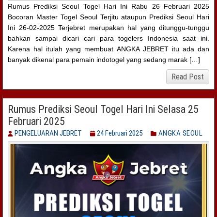
Rumus Prediksi Seoul Togel Hari Ini Rabu 26 Februari 2025
Bocoran Master Togel Seoul Terjitu ataupun Prediksi Seoul Hari
Ini 26-02-2025 Terjebret merupakan hal yang ditunggu-tunggu
bahkan sampai dicari cari para togelers Indonesia saat ini.
Karena hal itulah yang membuat ANGKA JEBRET itu ada dan
banyak dikenal para pemain indotogel yang sedang marak […]
Read Post
Rumus Prediksi Seoul Togel Hari Ini Selasa 25
Februari 2025
PENGELUARAN JEBRET
24 Februari 2025
ANGKA SEOUL