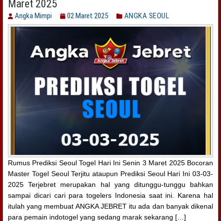
Maret 2025
Angka Mimpi
02 Maret 2025
ANGKA SEOUL
Rumus Prediksi Seoul Togel Hari Ini Senin 3 Maret 2025 Bocoran
Master Togel Seoul Terjitu ataupun Prediksi Seoul Hari Ini 03-03-
2025 Terjebret merupakan hal yang ditunggu-tunggu bahkan
sampai dicari cari para togelers Indonesia saat ini. Karena hal
itulah yang membuat ANGKA JEBRET itu ada dan banyak dikenal
para pemain indotogel yang sedang marak sekarang […]