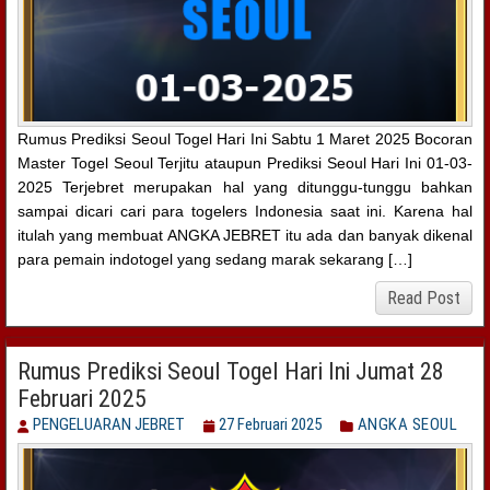
Rumus Prediksi Seoul Togel Hari Ini Sabtu 1 Maret 2025 Bocoran
Master Togel Seoul Terjitu ataupun Prediksi Seoul Hari Ini 01-03-
2025 Terjebret merupakan hal yang ditunggu-tunggu bahkan
sampai dicari cari para togelers Indonesia saat ini. Karena hal
itulah yang membuat ANGKA JEBRET itu ada dan banyak dikenal
para pemain indotogel yang sedang marak sekarang […]
Read Post
Rumus Prediksi Seoul Togel Hari Ini Jumat 28
Februari 2025
PENGELUARAN JEBRET
27 Februari 2025
ANGKA SEOUL