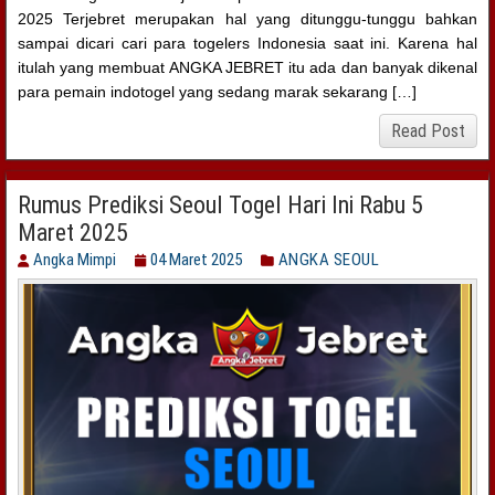
2025 Terjebret merupakan hal yang ditunggu-tunggu bahkan
sampai dicari cari para togelers Indonesia saat ini. Karena hal
itulah yang membuat ANGKA JEBRET itu ada dan banyak dikenal
para pemain indotogel yang sedang marak sekarang […]
Read Post
Rumus Prediksi Seoul Togel Hari Ini Rabu 5
Maret 2025
Angka Mimpi
04 Maret 2025
ANGKA SEOUL