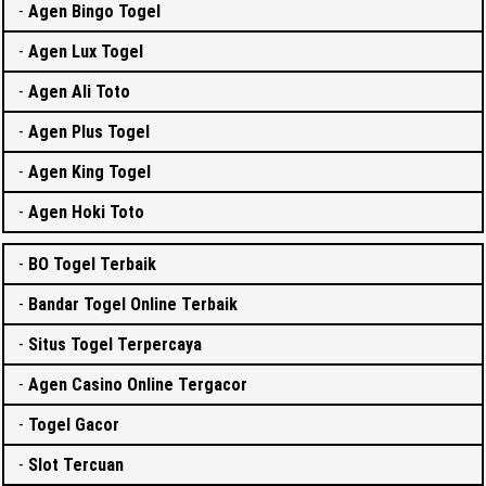
-
Agen Bingo Togel
-
Agen Lux Togel
-
Agen Ali Toto
-
Agen Plus Togel
-
Agen King Togel
-
Agen Hoki Toto
-
BO Togel Terbaik
-
Bandar Togel Online Terbaik
-
Situs Togel Terpercaya
-
Agen Casino Online Tergacor
-
Togel Gacor
-
Slot Tercuan