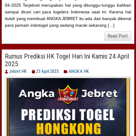
04-2025 Terjebret merupakan hal yang ditunggu-tunggu bahkan
sampai dicari cari para togelers Indonesia saat ini. Karena hal
itulah yang membuat ANGKA JEBRET itu ada dan banyak dikenal
para pemain indotogel yang sedang marak sekarang […]
Read Post
Rumus Prediksi HK Togel Hari Ini Kamis 24 April
2025
Jebret HK
23 April 2025
ANGKA HK