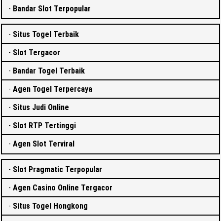
-
Bandar Slot Terpopular
-
Situs Togel Terbaik
-
Slot Tergacor
-
Bandar Togel Terbaik
-
Agen Togel Terpercaya
-
Situs Judi Online
-
Slot RTP Tertinggi
-
Agen Slot Terviral
-
Slot Pragmatic Terpopular
-
Agen Casino Online Tergacor
-
Situs Togel Hongkong