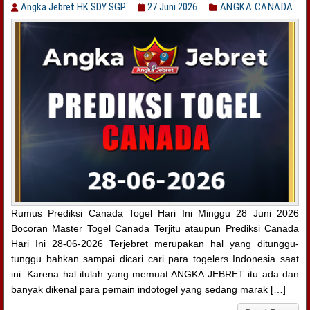
Angka Jebret HK SDY SGP
27 Juni 2026
ANGKA CANADA
Rumus Prediksi Canada Togel Hari Ini Minggu 28 Juni 2026
Bocoran Master Togel Canada Terjitu ataupun Prediksi Canada
Hari Ini 28-06-2026 Terjebret merupakan hal yang ditunggu-
tunggu bahkan sampai dicari cari para togelers Indonesia saat
ini. Karena hal itulah yang memuat ANGKA JEBRET itu ada dan
banyak dikenal para pemain indotogel yang sedang marak […]