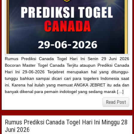
Rumus Prediksi Canada Togel Hari Ini Senin 29 Juni 2026
Bocoran Master Togel Canada Terjitu ataupun Prediksi Canada
Hari Ini 29-06-2026 Terjebret merupakan hal yang ditunggu-
tunggu bahkan sampai dicari cari para togelers Indonesia saat
ini. Karena hal itulah yang memuat ANGKA JEBRET itu ada dan
banyak dikenal para pemain indotogel yang sedang marak […]
Read Post
Rumus Prediksi Canada Togel Hari Ini Minggu 28
Juni 2026