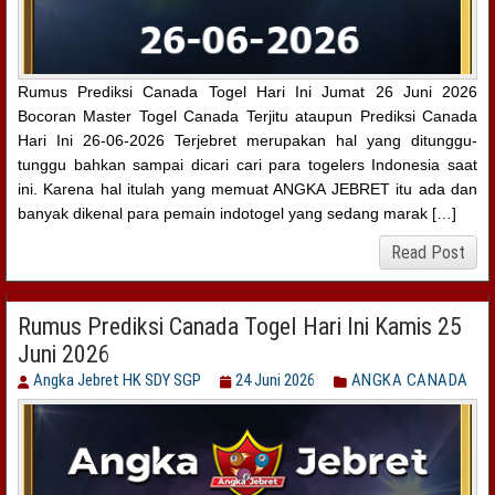
Rumus Prediksi Canada Togel Hari Ini Jumat 26 Juni 2026
Bocoran Master Togel Canada Terjitu ataupun Prediksi Canada
Hari Ini 26-06-2026 Terjebret merupakan hal yang ditunggu-
tunggu bahkan sampai dicari cari para togelers Indonesia saat
ini. Karena hal itulah yang memuat ANGKA JEBRET itu ada dan
banyak dikenal para pemain indotogel yang sedang marak […]
Read Post
Rumus Prediksi Canada Togel Hari Ini Kamis 25
Juni 2026
Angka Jebret HK SDY SGP
24 Juni 2026
ANGKA CANADA