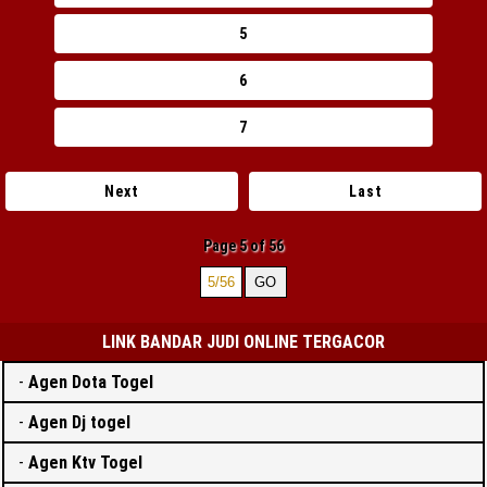
5
6
7
Next
Last
Page 5 of 56
LINK BANDAR JUDI ONLINE TERGACOR
-
Agen Dota Togel
-
Agen Dj togel
-
Agen Ktv Togel