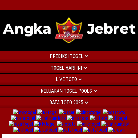
PREDIKSI TOGEL
TOGEL HARI INI
LIVE TOTO
KELUARAN TOGEL POOLS
DATA TOTO 2025