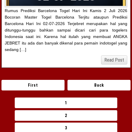
Rumus Prediksi Barcelona Togel Hari Ini Kamis 2 Juli 2026
Bocoran Master Togel Barcelona Terjitu ataupun Prediksi
Barcelona Hari Ini 02-07-2026 Terjebret merupakan hal yang
ditunggu-tunggu bahkan sampai dicari cari para togelers
Indonesia saat ini. Karena hal itulah yang membuat ANGKA
JEBRET itu ada dan banyak dikenal para pemain indotogel yang
sedang […]
Read Post
First
Back
1
2
3