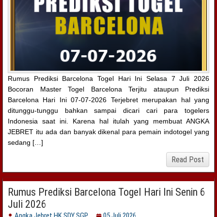
Rumus Prediksi Barcelona Togel Hari Ini Selasa 7 Juli 2026
Bocoran Master Togel Barcelona Terjitu ataupun Prediksi
Barcelona Hari Ini 07-07-2026 Terjebret merupakan hal yang
ditunggu-tunggu bahkan sampai dicari cari para togelers
Indonesia saat ini. Karena hal itulah yang membuat ANGKA
JEBRET itu ada dan banyak dikenal para pemain indotogel yang
sedang […]
Read Post
Rumus Prediksi Barcelona Togel Hari Ini Senin 6
Juli 2026
Angka Jebret HK SDY SGP
05 Juli 2026