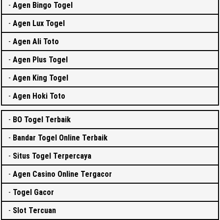
-
Agen Bingo Togel
-
Agen Lux Togel
-
Agen Ali Toto
-
Agen Plus Togel
-
Agen King Togel
-
Agen Hoki Toto
-
BO Togel Terbaik
-
Bandar Togel Online Terbaik
-
Situs Togel Terpercaya
-
Agen Casino Online Tergacor
-
Togel Gacor
-
Slot Tercuan