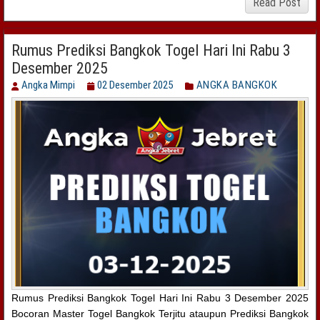
Read Post
Rumus Prediksi Bangkok Togel Hari Ini Rabu 3
Desember 2025
Angka Mimpi
02 Desember 2025
ANGKA BANGKOK
Rumus Prediksi Bangkok Togel Hari Ini Rabu 3 Desember 2025
Bocoran Master Togel Bangkok Terjitu ataupun Prediksi Bangkok