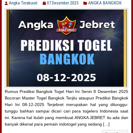
Angka Terakurat
07 Desember 2025
ANGKA BANGKOK
Rumus Prediksi Bangkok Togel Hari Ini Senin 8 Desember 2025
Bocoran Master Togel Bangkok Terjitu ataupun Prediksi Bangkok
Hari Ini 08-12-2025 Terjebret merupakan hal yang ditunggu-
tunggu bahkan sampai dicari cari para togelers Indonesia saat
ini. Karena hal itulah yang membuat ANGKA JEBRET itu ada dan
banyak dikenal para pemain indotogel yang sedang […]