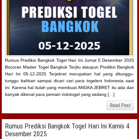
Rumus Prediksi Bangkok Togel Hari Ini Jumat 5 Desember 2025
Bocoran Master Togel Bangkok Terjitu ataupun Prediksi Bangkok
Hari Ini 05-12-2025 Terjebret merupakan hal yang ditunggu-
tunggu bahkan sampai dicari cari para togelers Indonesia saat
ini. Karena hal itulah yang membuat ANGKA JEBRET itu ada dan
banyak dikenal para pemain indotogel yang sedang […]
Read Post
Rumus Prediksi Bangkok Togel Hari Ini Kamis 4
Desember 2025