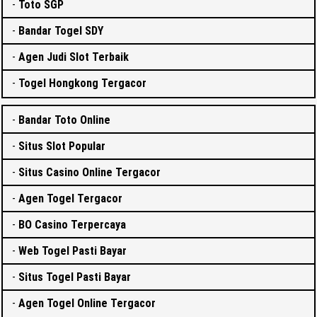
-
Toto SGP
-
Bandar Togel SDY
-
Agen Judi Slot Terbaik
-
Togel Hongkong Tergacor
-
Bandar Toto Online
-
Situs Slot Popular
-
Situs Casino Online Tergacor
-
Agen Togel Tergacor
-
BO Casino Terpercaya
-
Web Togel Pasti Bayar
-
Situs Togel Pasti Bayar
-
Agen Togel Online Tergacor