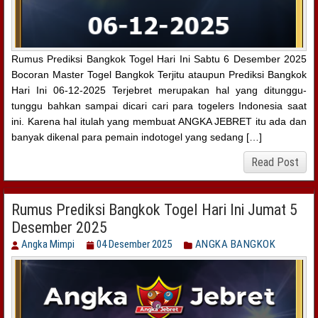
Rumus Prediksi Bangkok Togel Hari Ini Sabtu 6 Desember 2025
Bocoran Master Togel Bangkok Terjitu ataupun Prediksi Bangkok
Hari Ini 06-12-2025 Terjebret merupakan hal yang ditunggu-
tunggu bahkan sampai dicari cari para togelers Indonesia saat
ini. Karena hal itulah yang membuat ANGKA JEBRET itu ada dan
banyak dikenal para pemain indotogel yang sedang […]
Read Post
Rumus Prediksi Bangkok Togel Hari Ini Jumat 5
Desember 2025
Angka Mimpi
04 Desember 2025
ANGKA BANGKOK