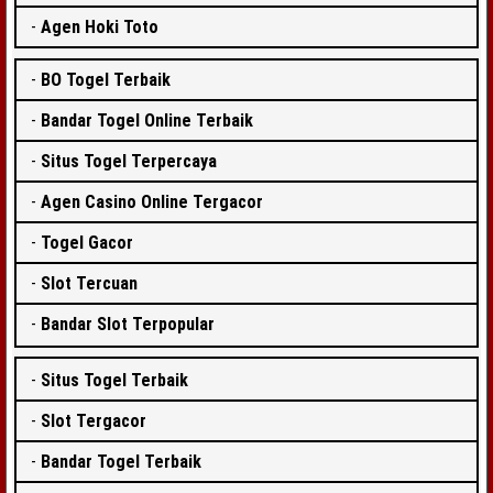
-
Agen Hoki Toto
-
BO Togel Terbaik
-
Bandar Togel Online Terbaik
-
Situs Togel Terpercaya
-
Agen Casino Online Tergacor
-
Togel Gacor
-
Slot Tercuan
-
Bandar Slot Terpopular
-
Situs Togel Terbaik
-
Slot Tergacor
-
Bandar Togel Terbaik