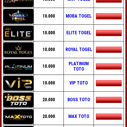
10.000
MOBA TOGEL
10.000
ELITE TOGEL
10.000
ROYAL TOGEL
PLATINUM
10.000
TOTO
10.000
VIP TOTO
20.000
BOSS TOTO
20.000
MAX TOTO