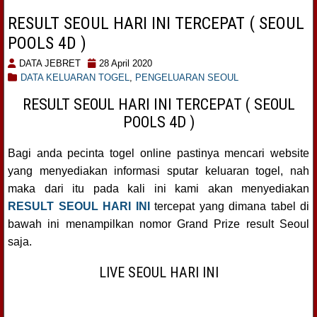
RESULT SEOUL HARI INI TERCEPAT ( SEOUL
POOLS 4D )
DATA JEBRET
28 April 2020
DATA KELUARAN TOGEL
,
PENGELUARAN SEOUL
RESULT SEOUL HARI INI TERCEPAT ( SEOUL
POOLS 4D )
Bagi anda pecinta togel online pastinya mencari website
yang menyediakan informasi sputar keluaran togel, nah
maka dari itu pada kali ini kami akan menyediakan
RESULT SEOUL HARI INI
tercepat yang dimana tabel di
bawah ini menampilkan nomor Grand Prize result Seoul
saja.
LIVE SEOUL HARI INI