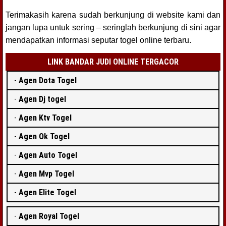
Terimakasih karena sudah berkunjung di website kami dan
jangan lupa untuk sering – seringlah berkunjung di sini agar
mendapatkan informasi seputar togel online terbaru.
LINK BANDAR JUDI ONLINE TERGACOR
-
Agen Dota Togel
-
Agen Dj togel
-
Agen Ktv Togel
-
Agen Ok Togel
-
Agen Auto Togel
-
Agen Mvp Togel
-
Agen Elite Togel
-
Agen Royal Togel