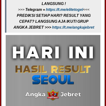
LANGSUNG !
>>>
Telegram =
https://t.me/elitetogel
<<<
PREDIKSI SETIAP HARI? RESULT YANG
CEPAT? LANGSUNG AJA IKUTI GRUP
ANGKA JEBRET >>>
https://t.me/angkajebret