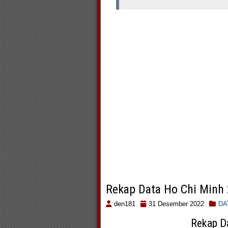
Rekap Data Ho Chi Minh
den181
31 Desember 2022
DA
Rekap D