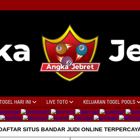
TOGEL HARI INI
LIVE TOTO
KELUARAN TOGEL POOLS
DAFTAR SITUS BANDAR JUDI ONLINE TERPERCAY