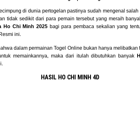
cimpung di dunia pertogelan pastinya sudah mengenal salah 
an tidak sedikit dari para pemain tersebut yang meraih bany
a Ho Chi Minh 2025
bagi para pembaca sekalian yang tentu
esmi ini.
bahwa dalam permainan Togel Online bukan hanya melibatkan fe
untuk memainkannya, maka dari itulah dibutuhkan banyak
H
i.
HASIL HO CHI MINH 4D