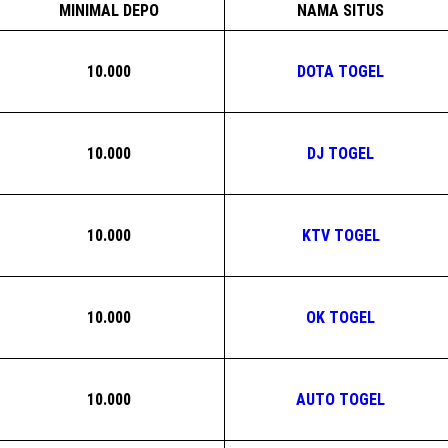
MINIMAL DEPO
NAMA SITUS
10.000
DOTA TOGEL
10.000
DJ TOGEL
10.000
KTV TOGEL
10.000
OK TOGEL
10.000
AUTO TOGEL