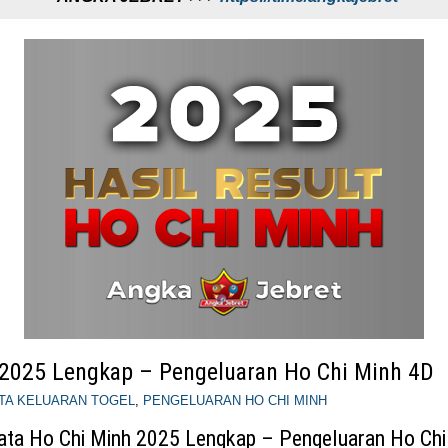
 2025 Lengkap – Pengeluaran Ho Chi Minh 4D
TA KELUARAN TOGEL
,
PENGELUARAN HO CHI MINH
ata Ho Chi Minh 2025 Lengkap – Pengeluaran Ho Chi