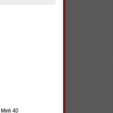
 Minh 4D