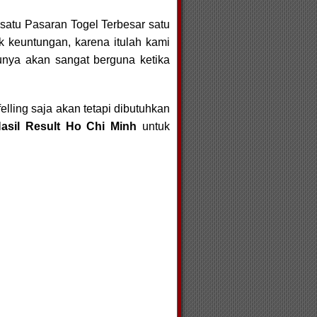
satu Pasaran Togel Terbesar satu
ak keuntungan, karena itulah kami
nya akan sangat berguna ketika
lling saja akan tetapi dibutuhkan
asil Result Ho Chi Minh
untuk