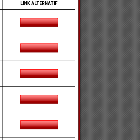
LINK ALTERNATIF