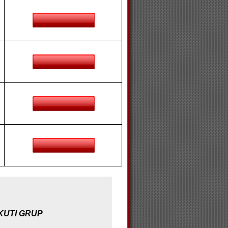
KUTI GRUP