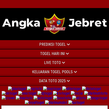
PREDIKSI TOGEL
TOGEL HARI INI
LIVE TOTO
KELUARAN TOGEL POOLS
DATA TOTO 2025