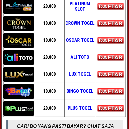
PLATINUM
20.000
SLOT
10.000
CROWN TOGEL
10.000
OSCAR TOGEL
20.000
ALI TOTO
10.000
LUX TOGEL
10.000
BINGO TOGEL
20.000
PLUS TOGEL
CARI BO YANG PASTI BAYAR? CHAT SAJA