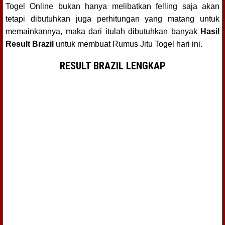
Togel Online bukan hanya melibatkan felling saja akan
tetapi dibutuhkan juga perhitungan yang matang untuk
memainkannya, maka dari itulah dibutuhkan banyak
Hasil
Result Brazil
untuk membuat Rumus Jitu Togel hari ini.
RESULT BRAZIL LENGKAP