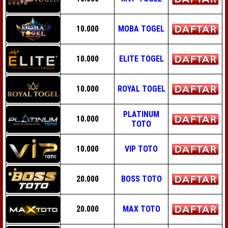
10.000
MOBA TOGEL
10.000
ELITE TOGEL
10.000
ROYAL TOGEL
PLATINUM
10.000
TOTO
10.000
VIP TOTO
20.000
BOSS TOTO
20.000
MAX TOTO