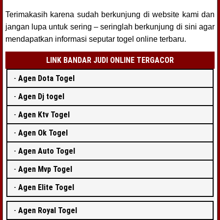
Terimakasih karena sudah berkunjung di website kami dan
jangan lupa untuk sering – seringlah berkunjung di sini agar
mendapatkan informasi seputar togel online terbaru.
LINK BANDAR JUDI ONLINE TERGACOR
-
Agen Dota Togel
-
Agen Dj togel
-
Agen Ktv Togel
-
Agen Ok Togel
-
Agen Auto Togel
-
Agen Mvp Togel
-
Agen Elite Togel
-
Agen Royal Togel