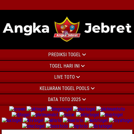
PREDIKSI TOGEL
TOGEL HARI INI
LIVE TOTO
KELUARAN TOGEL POOLS
DATA TOTO 2025