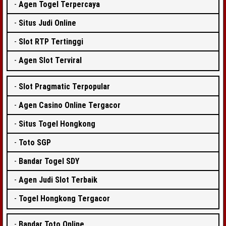
-
Agen Togel Terpercaya
-
Situs Judi Online
-
Slot RTP Tertinggi
-
Agen Slot Terviral
-
Slot Pragmatic Terpopular
-
Agen Casino Online Tergacor
-
Situs Togel Hongkong
-
Toto SGP
-
Bandar Togel SDY
-
Agen Judi Slot Terbaik
-
Togel Hongkong Tergacor
-
Bandar Toto Online