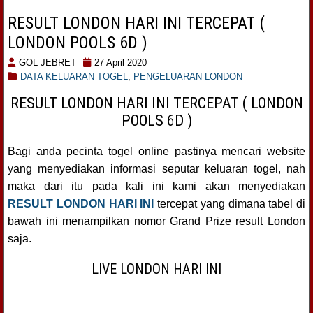
RESULT LONDON HARI INI TERCEPAT (
LONDON POOLS 6D )
GOL JEBRET
27 April 2020
DATA KELUARAN TOGEL
,
PENGELUARAN LONDON
RESULT LONDON HARI INI TERCEPAT ( LONDON
POOLS 6D )
Bagi anda pecinta togel online pastinya mencari website
yang menyediakan informasi seputar keluaran togel, nah
maka dari itu pada kali ini kami akan menyediakan
RESULT LONDON HARI INI
tercepat yang dimana tabel di
bawah ini menampilkan nomor Grand Prize result London
saja.
LIVE LONDON HARI INI