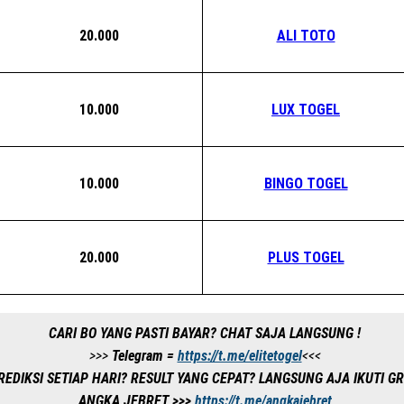
20.000
ALI TOTO
10.000
LUX TOGEL
10.000
BINGO TOGEL
20.000
PLUS TOGEL
CARI BO YANG PASTI BAYAR? CHAT SAJA LANGSUNG !
>>>
Telegram =
https://t.me/elitetogel
<<<
REDIKSI SETIAP HARI? RESULT YANG CEPAT? LANGSUNG AJA IKUTI G
ANGKA JEBRET >>>
https://t.me/angkajebret