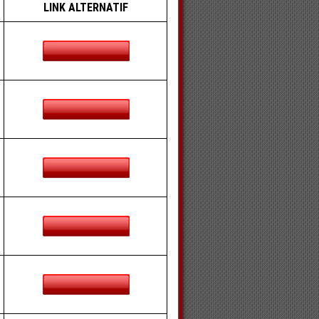
LINK ALTERNATIF