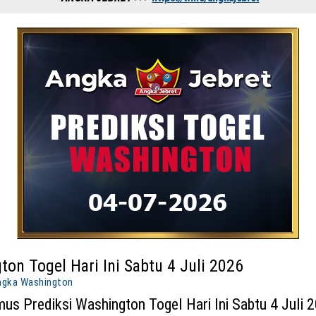
on Togel Hari Ini Sabtu 4 Juli 2026
ngka Washington
us Prediksi Washington Togel Hari Ini Sabtu 4 Juli 