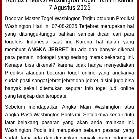
7 Agustus 2025
Bocoran Master Togel Washington Terjitu ataupun Prediksi
Washington Hari Ini 07-08-2025 Terjebret merupakan hal
yang ditunggu-tunggu bahkan sampai dicari cari para
togelers Indonesia saat ini. Karena hal itulah yang
membuat
ANGKA JEBRET
itu ada dan banyak dikenal
para pemain indotogel yang sedang marak sekarang ini.
Kenapa bisa dikenal? karena tidak hanya menyediakan
Prediksi ataupun bocoran togel online yang angkanya
sudah pasti sangat jebret jebret dan jebret, disini juga bisa
banyak sekali ditemukan seputar info togel judi online
yang lengkap dan terupdate.
Sebelum mendapatkan Angka Main Washington atau
Angka Pasti Washington Pools ini, Setidaknya kenali dulu
latar belakang pasaran yang akan anda mainkan ini.
Washington Pools ini merupakan sebuah pasaran yang
sudah lama ada dan dimainkan banyak orang Indonesia