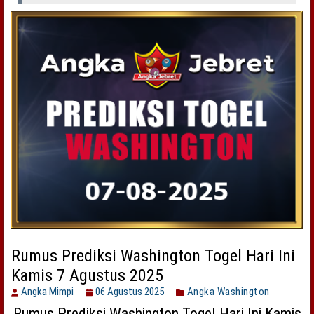
Rumus Prediksi Washington Togel Hari Ini
Kamis 7 Agustus 2025
Angka Mimpi
06 Agustus 2025
Angka Washington
Rumus Prediksi Washington Togel Hari Ini Kamis