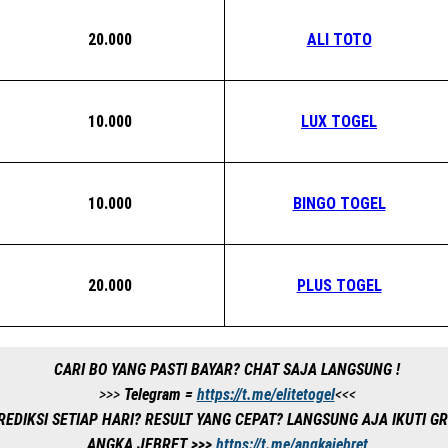
20.000
ALI TOTO
10.000
LUX TOGEL
10.000
BINGO TOGEL
20.000
PLUS TOGEL
CARI BO YANG PASTI BAYAR? CHAT SAJA LANGSUNG !
>>>
Telegram =
https://t.me/elitetogel
<<<
REDIKSI SETIAP HARI? RESULT YANG CEPAT? LANGSUNG AJA IKUTI G
ANGKA JEBRET >>>
https://t.me/angkajebret