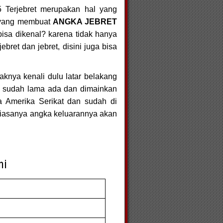
5 Terjebret merupakan hal yang
ah yang membuat
ANGKA JEBRET
isa dikenal? karena tidak hanya
ret dan jebret, disini juga bisa
knya kenali dulu latar belakang
g sudah lama ada dan dimainkan
a Amerika Serikat dan sudah di
biasanya angka keluarannya akan
ni