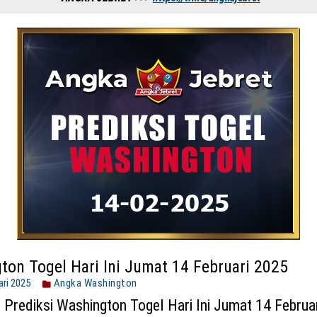
on Togel Hari Ini Jumat 14 Februari 2025
ari 2025
Angka Washington
Prediksi Washington Togel Hari Ini Jumat 14 Februa