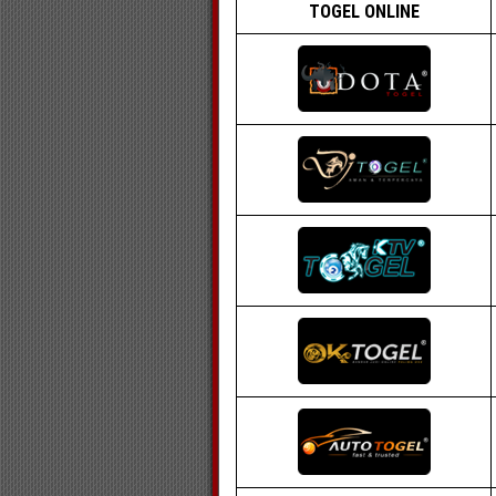
TOGEL ONLINE