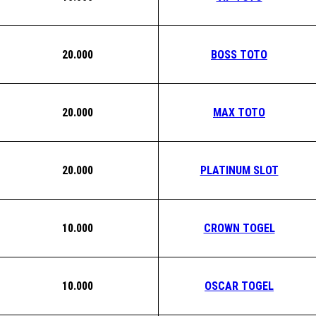
20.000
BOSS TOTO
20.000
MAX TOTO
20.000
PLATINUM SLOT
10.000
CROWN TOGEL
10.000
OSCAR TOGEL