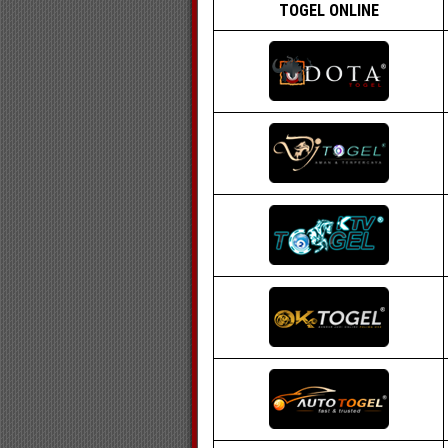
TOGEL ONLINE