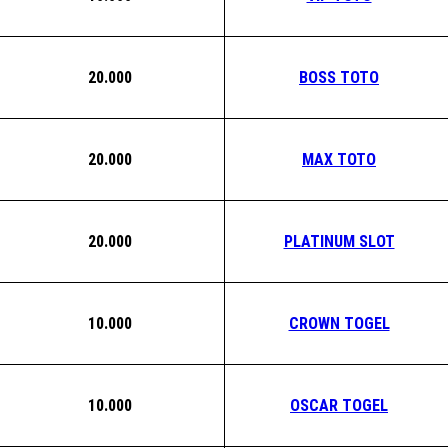
20.000
BOSS TOTO
20.000
MAX TOTO
20.000
PLATINUM SLOT
10.000
CROWN TOGEL
10.000
OSCAR TOGEL