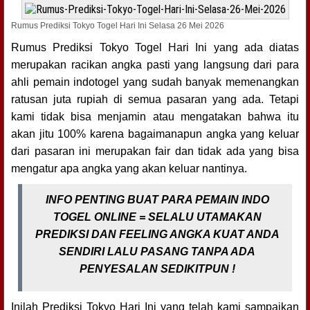
Rumus Prediksi Tokyo Togel Hari Ini Selasa 26 Mei 2026
Rumus Prediksi Tokyo Togel Hari Ini yang ada diatas
merupakan racikan angka pasti yang langsung dari para
ahli pemain indotogel yang sudah banyak memenangkan
ratusan juta rupiah di semua pasaran yang ada. Tetapi
kami tidak bisa menjamin atau mengatakan bahwa itu
akan jitu 100% karena bagaimanapun angka yang keluar
dari pasaran ini merupakan fair dan tidak ada yang bisa
mengatur apa angka yang akan keluar nantinya.
INFO PENTING BUAT PARA PEMAIN INDO
TOGEL ONLINE = SELALU UTAMAKAN
PREDIKSI DAN FEELING ANGKA KUAT ANDA
SENDIRI LALU PASANG TANPA ADA
PENYESALAN SEDIKITPUN !
Inilah Prediksi Tokyo Hari Ini yang telah kami sampaikan