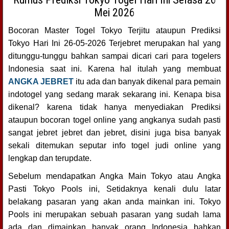
Mei 2026
Bocoran Master Togel Tokyo Terjitu ataupun Prediksi
Tokyo Hari Ini 26-05-2026 Terjebret merupakan hal yang
ditunggu-tunggu bahkan sampai dicari cari para togelers
Indonesia saat ini. Karena hal itulah yang membuat
ANGKA JEBRET
itu ada dan banyak dikenal para pemain
indotogel yang sedang marak sekarang ini. Kenapa bisa
dikenal? karena tidak hanya menyediakan Prediksi
ataupun bocoran togel online yang angkanya sudah pasti
sangat jebret jebret dan jebret, disini juga bisa banyak
sekali ditemukan seputar info togel judi online yang
lengkap dan terupdate.
Sebelum mendapatkan Angka Main Tokyo atau Angka
Pasti Tokyo Pools ini, Setidaknya kenali dulu latar
belakang pasaran yang akan anda mainkan ini. Tokyo
Pools ini merupakan sebuah pasaran yang sudah lama
ada dan dimainkan banyak orang Indonesia bahkan