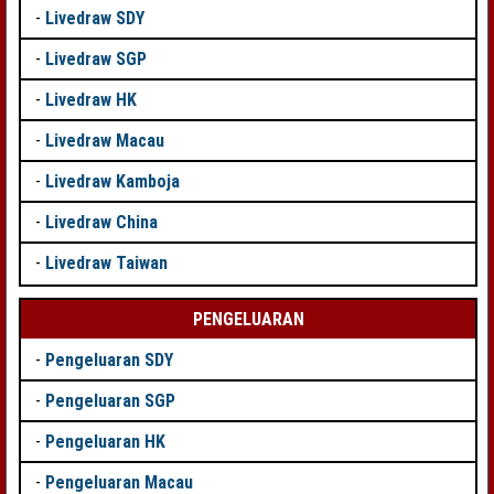
-
Livedraw SDY
-
Livedraw SGP
-
Livedraw HK
-
Livedraw Macau
-
Livedraw Kamboja
-
Livedraw China
-
Livedraw Taiwan
PENGELUARAN
-
Pengeluaran SDY
-
Pengeluaran SGP
-
Pengeluaran HK
-
Pengeluaran Macau