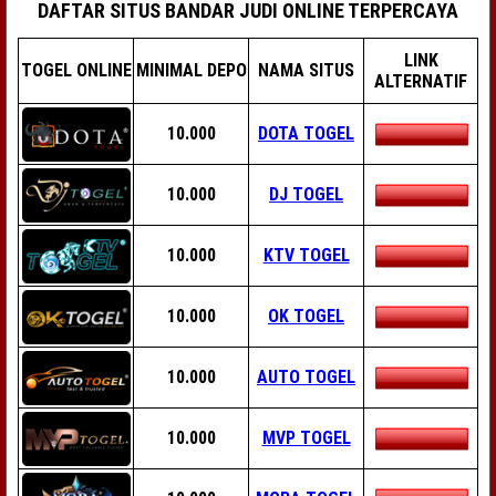
DAFTAR SITUS BANDAR JUDI ONLINE TERPERCAYA
LINK
TOGEL ONLINE
MINIMAL DEPO
NAMA SITUS
ALTERNATIF
10.000
DOTA TOGEL
10.000
DJ TOGEL
10.000
KTV TOGEL
10.000
OK TOGEL
10.000
AUTO TOGEL
10.000
MVP TOGEL