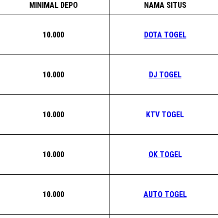
MINIMAL DEPO
NAMA SITUS
10.000
DOTA TOGEL
10.000
DJ TOGEL
10.000
KTV TOGEL
10.000
OK TOGEL
10.000
AUTO TOGEL