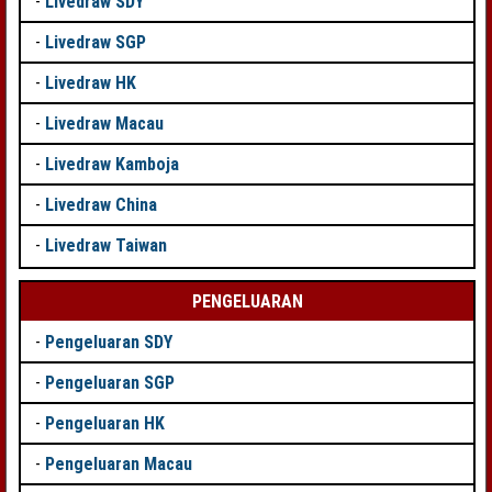
-
Livedraw SDY
-
Livedraw SGP
-
Livedraw HK
-
Livedraw Macau
-
Livedraw Kamboja
-
Livedraw China
-
Livedraw Taiwan
PENGELUARAN
-
Pengeluaran SDY
-
Pengeluaran SGP
-
Pengeluaran HK
-
Pengeluaran Macau