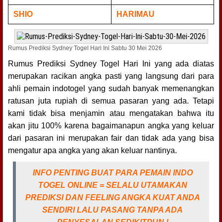
SHIO
HARIMAU
Rumus Prediksi Sydney Togel Hari Ini Sabtu 30 Mei 2026
Rumus Prediksi Sydney Togel Hari Ini yang ada diatas
merupakan racikan angka pasti yang langsung dari para
ahli pemain indotogel yang sudah banyak memenangkan
ratusan juta rupiah di semua pasaran yang ada. Tetapi
kami tidak bisa menjamin atau mengatakan bahwa itu
akan jitu 100% karena bagaimanapun angka yang keluar
dari pasaran ini merupakan fair dan tidak ada yang bisa
mengatur apa angka yang akan keluar nantinya.
INFO PENTING BUAT PARA PEMAIN INDO
TOGEL ONLINE = SELALU UTAMAKAN
PREDIKSI DAN FEELING ANGKA KUAT ANDA
SENDIRI LALU PASANG TANPA ADA