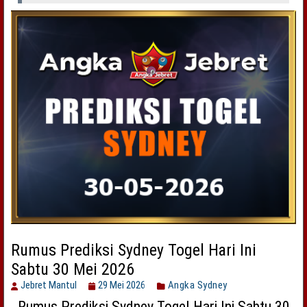
Rumus Prediksi Sydney Togel Hari Ini
Sabtu 30 Mei 2026
Jebret Mantul
29 Mei 2026
Angka Sydney
Rumus Prediksi Sydney Togel Hari Ini Sabtu 30