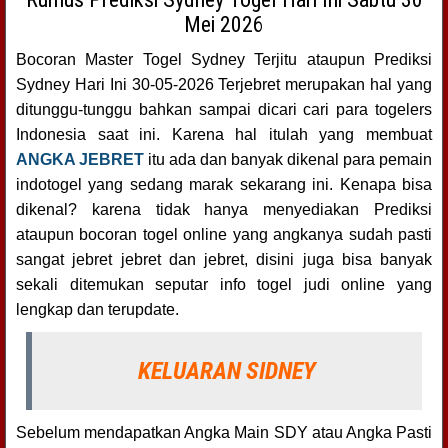
Mei 2026
Bocoran Master Togel Sydney Terjitu ataupun Prediksi
Sydney Hari Ini 30-05-2026 Terjebret merupakan hal yang
ditunggu-tunggu bahkan sampai dicari cari para togelers
Indonesia saat ini. Karena hal itulah yang membuat
ANGKA JEBRET
itu ada dan banyak dikenal para pemain
indotogel yang sedang marak sekarang ini. Kenapa bisa
dikenal? karena tidak hanya menyediakan Prediksi
ataupun bocoran togel online yang angkanya sudah pasti
sangat jebret jebret dan jebret, disini juga bisa banyak
sekali ditemukan seputar info togel judi online yang
lengkap dan terupdate.
KELUARAN SIDNEY
Sebelum mendapatkan Angka Main SDY atau Angka Pasti