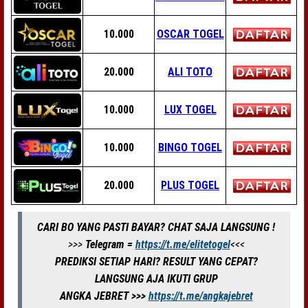
10.000
OSCAR TOGEL
20.000
ALI TOTO
10.000
LUX TOGEL
10.000
BINGO TOGEL
20.000
PLUS TOGEL
CARI BO YANG PASTI BAYAR? CHAT SAJA LANGSUNG !
>>>
Telegram =
https://t.me/elitetogel
<<<
PREDIKSI SETIAP HARI? RESULT YANG CEPAT?
LANGSUNG AJA IKUTI GRUP
ANGKA JEBRET >>>
https://t.me/angkajebret