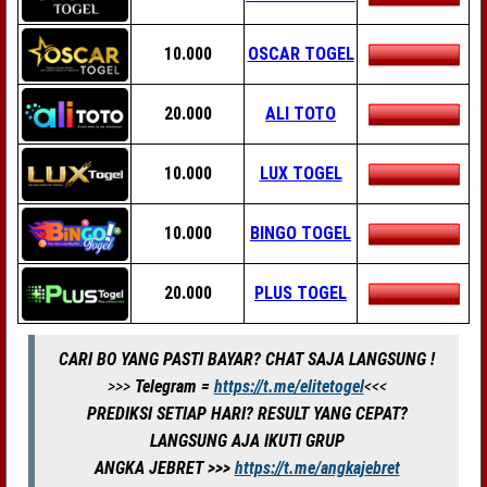
10.000
OSCAR TOGEL
20.000
ALI TOTO
10.000
LUX TOGEL
10.000
BINGO TOGEL
20.000
PLUS TOGEL
CARI BO YANG PASTI BAYAR? CHAT SAJA LANGSUNG !
>>>
Telegram =
https://t.me/elitetogel
<<<
PREDIKSI SETIAP HARI? RESULT YANG CEPAT?
LANGSUNG AJA IKUTI GRUP
ANGKA JEBRET >>>
https://t.me/angkajebret