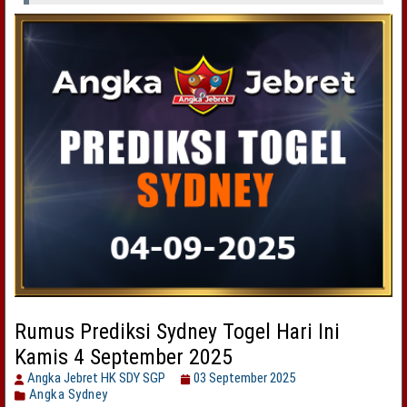
Rumus Prediksi Sydney Togel Hari Ini
Kamis 4 September 2025
Angka Jebret HK SDY SGP
03 September 2025
Angka Sydney