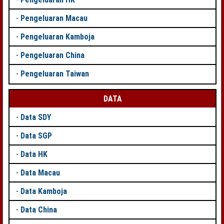
-
Pengeluaran Macau
-
Pengeluaran Kamboja
-
Pengeluaran China
-
Pengeluaran Taiwan
DATA
-
Data SDY
-
Data SGP
-
Data HK
-
Data Macau
-
Data Kamboja
-
Data China