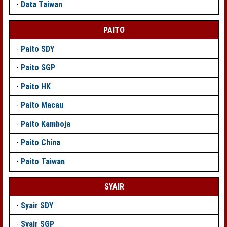
-
Data Taiwan
PAITO
-
Paito SDY
-
Paito SGP
-
Paito HK
-
Paito Macau
-
Paito Kamboja
-
Paito China
-
Paito Taiwan
SYAIR
-
Syair SDY
-
Syair SGP