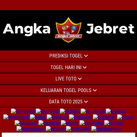
PREDIKSI TOGEL
TOGEL HARI INI
LIVE TOTO
KELUARAN TOGEL POOLS
DATA TOTO 2025