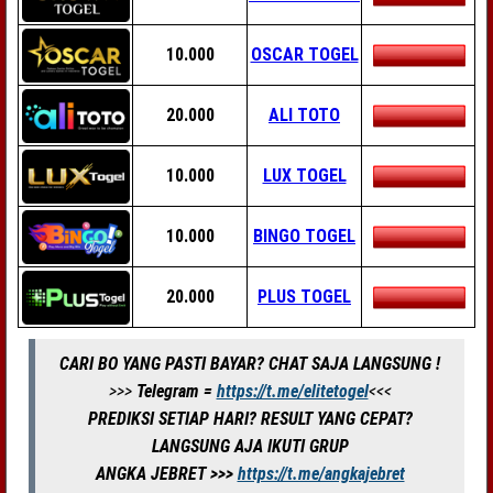
10.000
OSCAR TOGEL
20.000
ALI TOTO
10.000
LUX TOGEL
10.000
BINGO TOGEL
20.000
PLUS TOGEL
CARI BO YANG PASTI BAYAR? CHAT SAJA LANGSUNG !
>>>
Telegram =
https://t.me/elitetogel
<<<
PREDIKSI SETIAP HARI? RESULT YANG CEPAT?
LANGSUNG AJA IKUTI GRUP
ANGKA JEBRET >>>
https://t.me/angkajebret