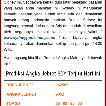
Sidney ini, Setidaknya kenali dulu latar belakang pasaran
yang akan anda mainkan ini. Sydney ini merupakan
sebuah pasaran yang sudah lama ada dan dimainkan
banyak orang Indonesia bahkan Dunia. Sidney ini
langsung berasal dari negara Sdy dan sudah di resmikan
oleh negaranya melalui website resminya yakni ”
www.sydneypoolstoday.com
” dan biasanya angka
keluarannya akan diumunkan setiap hari pada jam 14:00
WIB.
Ayo langsung kita lihat Prediksi Angka Main nya di bawah
ini !
Prediksi Angka Jebret SDY Terjitu Hari Ini
BBFS JEBRET
962505
ANGKA JEBRET
9052
TOP 2D
65 - 02 - 95 - 05