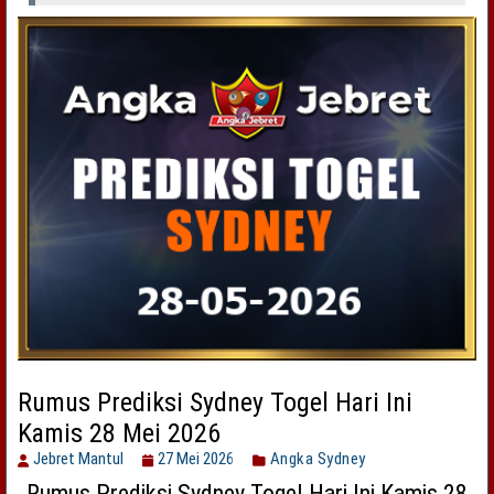
Rumus Prediksi Sydney Togel Hari Ini
Kamis 28 Mei 2026
Jebret Mantul
27 Mei 2026
Angka Sydney
Rumus Prediksi Sydney Togel Hari Ini Kamis 28