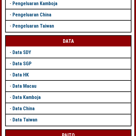
-
Pengeluaran Kamboja
-
Pengeluaran China
-
Pengeluaran Taiwan
DATA
-
Data SDY
-
Data SGP
-
Data HK
-
Data Macau
-
Data Kamboja
-
Data China
-
Data Taiwan
PAITO