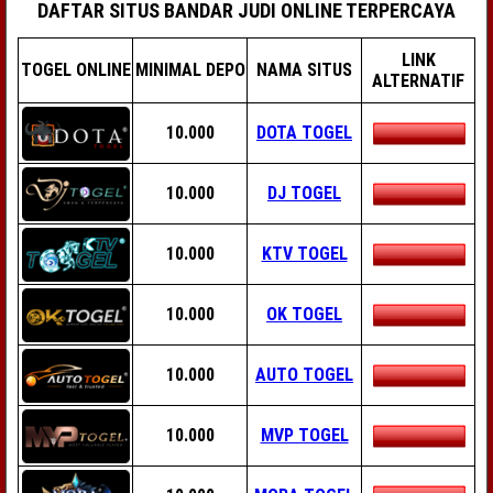
DAFTAR SITUS BANDAR JUDI ONLINE TERPERCAYA
LINK
TOGEL ONLINE
MINIMAL DEPO
NAMA SITUS
ALTERNATIF
10.000
DOTA TOGEL
10.000
DJ TOGEL
10.000
KTV TOGEL
10.000
OK TOGEL
10.000
AUTO TOGEL
10.000
MVP TOGEL