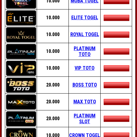
10.000
MOBA TOGEL
10.000
ELITE TOGEL
10.000
ROYAL TOGEL
PLATINUM
10.000
TOTO
10.000
VIP TOTO
20.000
BOSS TOTO
20.000
MAX TOTO
PLATINUM
20.000
SLOT
10.000
CROWN TOGEL