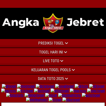
PREDIKSI TOGEL
TOGEL HARI INI
LIVE TOTO
KELUARAN TOGEL POOLS
DATA TOTO 2025