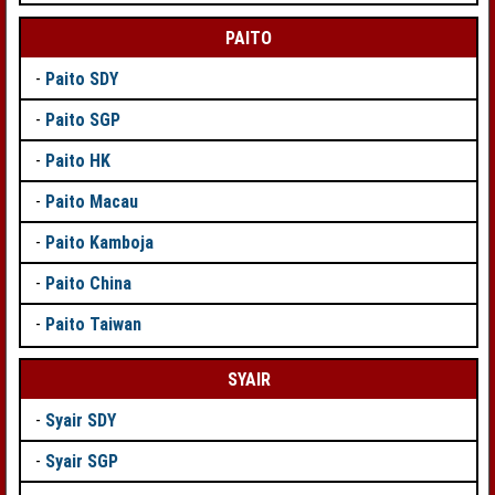
PAITO
-
Paito SDY
-
Paito SGP
-
Paito HK
-
Paito Macau
-
Paito Kamboja
-
Paito China
-
Paito Taiwan
SYAIR
-
Syair SDY
-
Syair SGP