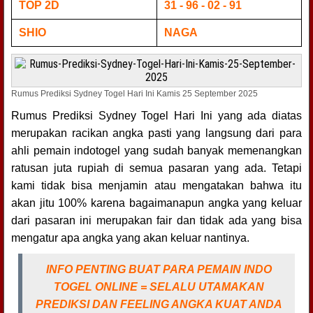
TOP 2D
31 - 96 - 02 - 91
SHIO
NAGA
Rumus Prediksi Sydney Togel Hari Ini Kamis 25 September 2025
Rumus Prediksi Sydney Togel Hari Ini yang ada diatas
merupakan racikan angka pasti yang langsung dari para
ahli pemain indotogel yang sudah banyak memenangkan
ratusan juta rupiah di semua pasaran yang ada. Tetapi
kami tidak bisa menjamin atau mengatakan bahwa itu
akan jitu 100% karena bagaimanapun angka yang keluar
dari pasaran ini merupakan fair dan tidak ada yang bisa
mengatur apa angka yang akan keluar nantinya.
INFO PENTING BUAT PARA PEMAIN INDO
TOGEL ONLINE = SELALU UTAMAKAN
PREDIKSI DAN FEELING ANGKA KUAT ANDA