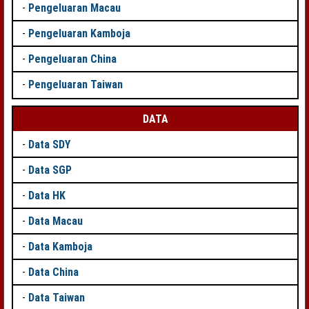
-
Pengeluaran Macau
-
Pengeluaran Kamboja
-
Pengeluaran China
-
Pengeluaran Taiwan
DATA
-
Data SDY
-
Data SGP
-
Data HK
-
Data Macau
-
Data Kamboja
-
Data China
-
Data Taiwan