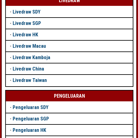
LIVEDRAW
-
Livedraw SDY
-
Livedraw SGP
-
Livedraw HK
-
Livedraw Macau
-
Livedraw Kamboja
-
Livedraw China
-
Livedraw Taiwan
PENGELUARAN
-
Pengeluaran SDY
-
Pengeluaran SGP
-
Pengeluaran HK