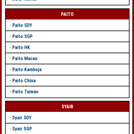
PAITO
-
Paito SDY
-
Paito SGP
-
Paito HK
-
Paito Macau
-
Paito Kamboja
-
Paito China
-
Paito Taiwan
SYAIR
-
Syair SDY
-
Syair SGP