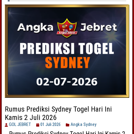
Rumus Prediksi Sydney Togel Hari Ini
Kamis 2 Juli 2026
GOL JEBRET
01 Juli 2026
Angka Sydney
Rumus Prediksi Sydney Togel Hari Ini Kamis 2