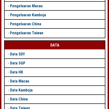
-
Pengeluaran Macau
-
Pengeluaran Kamboja
-
Pengeluaran China
-
Pengeluaran Taiwan
DATA
-
Data SDY
-
Data SGP
-
Data HK
-
Data Macau
-
Data Kamboja
-
Data China
-
Data Taiwan