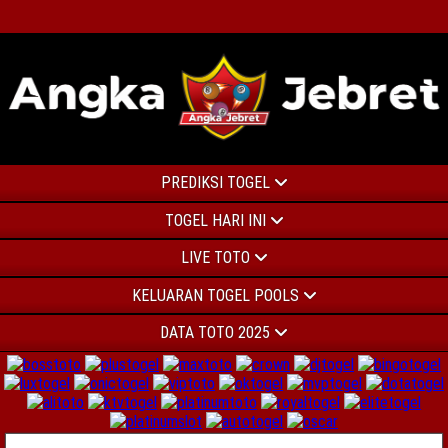
PREDIKSI TOGEL
TOGEL HARI INI
LIVE TOTO
KELUARAN TOGEL POOLS
DATA TOTO 2025