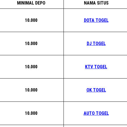
MINIMAL DEPO
NAMA SITUS
10.000
DOTA TOGEL
10.000
DJ TOGEL
10.000
KTV TOGEL
10.000
OK TOGEL
10.000
AUTO TOGEL