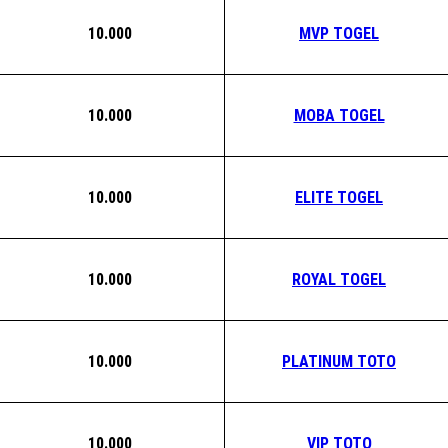
10.000
MVP TOGEL
10.000
MOBA TOGEL
10.000
ELITE TOGEL
10.000
ROYAL TOGEL
10.000
PLATINUM TOTO
10.000
VIP TOTO