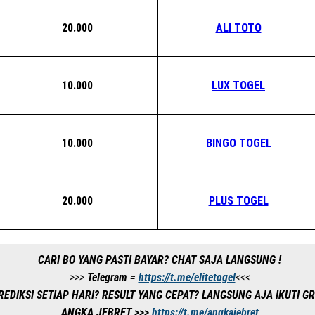
20.000
ALI TOTO
10.000
LUX TOGEL
10.000
BINGO TOGEL
20.000
PLUS TOGEL
CARI BO YANG PASTI BAYAR? CHAT SAJA LANGSUNG !
>>>
Telegram =
https://t.me/elitetogel
<<<
REDIKSI SETIAP HARI? RESULT YANG CEPAT? LANGSUNG AJA IKUTI G
ANGKA JEBRET >>>
https://t.me/angkajebret