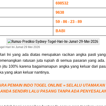
698532
9638
59 - 86 - 23 - 89
BABI
gel Hari Ini Jumat 29 Mei 2026
ri Ini yang ada diatas merupakan racikan angka pasti yang
menangkan ratusan juta rupiah di semua pasaran yang ada. 
 jitu 100% karena bagaimanapun angka yang keluar dari pasar
a yang akan keluar nantinya.
ARA PEMAIN INDO TOGEL ONLINE = SELALU UTAMAKAN 
ANDA SENDIRI LALU PASANG TANPA ADA PENYESALAN 