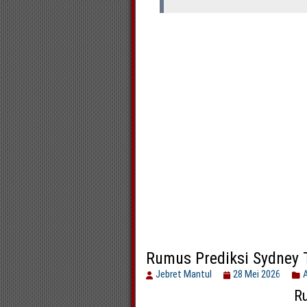
Rumus Prediksi Sydney T
Jebret Mantul
28 Mei 2026
Ru