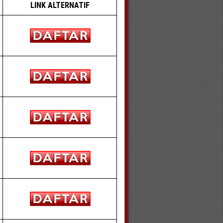
LINK ALTERNATIF