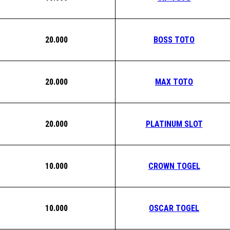
20.000
BOSS TOTO
20.000
MAX TOTO
20.000
PLATINUM SLOT
10.000
CROWN TOGEL
10.000
OSCAR TOGEL