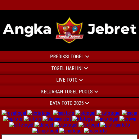
PREDIKSI TOGEL
TOGEL HARI INI
LIVE TOTO
KELUARAN TOGEL POOLS
DATA TOTO 2025