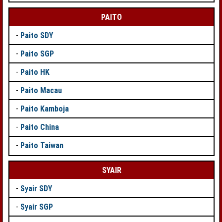
PAITO
-
Paito SDY
-
Paito SGP
-
Paito HK
-
Paito Macau
-
Paito Kamboja
-
Paito China
-
Paito Taiwan
SYAIR
-
Syair SDY
-
Syair SGP