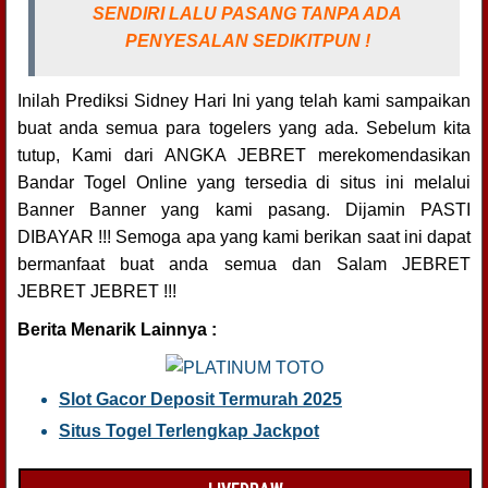
SENDIRI LALU PASANG TANPA ADA
PENYESALAN SEDIKITPUN !
Inilah Prediksi Sidney Hari Ini yang telah kami sampaikan
buat anda semua para togelers yang ada. Sebelum kita
tutup, Kami dari ANGKA JEBRET merekomendasikan
Bandar Togel Online yang tersedia di situs ini melalui
Banner Banner yang kami pasang. Dijamin PASTI
DIBAYAR !!! Semoga apa yang kami berikan saat ini dapat
bermanfaat buat anda semua dan Salam JEBRET
JEBRET JEBRET !!!
Berita Menarik Lainnya :
Slot Gacor Deposit Termurah 2025
Situs Togel Terlengkap Jackpot