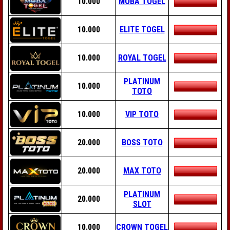
10.000
MOBA TOGEL
10.000
ELITE TOGEL
10.000
ROYAL TOGEL
PLATINUM
10.000
TOTO
10.000
VIP TOTO
20.000
BOSS TOTO
20.000
MAX TOTO
PLATINUM
20.000
SLOT
10.000
CROWN TOGEL