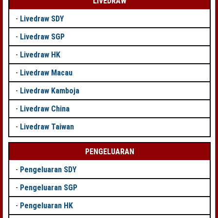
LIVEDRAW
-
Livedraw SDY
-
Livedraw SGP
-
Livedraw HK
-
Livedraw Macau
-
Livedraw Kamboja
-
Livedraw China
-
Livedraw Taiwan
PENGELUARAN
-
Pengeluaran SDY
-
Pengeluaran SGP
-
Pengeluaran HK