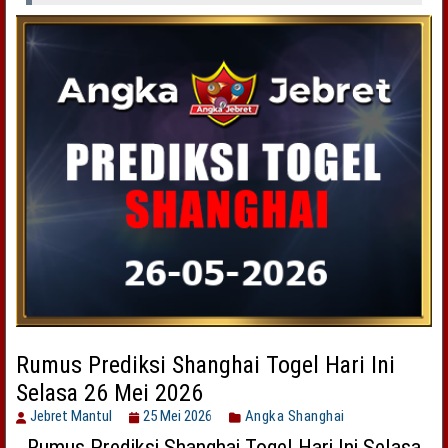
Rumus Prediksi Shanghai Togel Hari Ini
Selasa 26 Mei 2026
Jebret Mantul
25 Mei 2026
Angka Shanghai
Rumus Prediksi Shanghai Togel Hari Ini Selasa