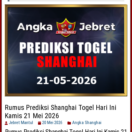
Rumus Prediksi Shanghai Togel Hari Ini
Kamis 21 Mei 2026
Jebret Mantul
20 Mei 2026
Angka Shanghai
Rumus Prediksi Shanghai Togel Hari Ini Kamis 21