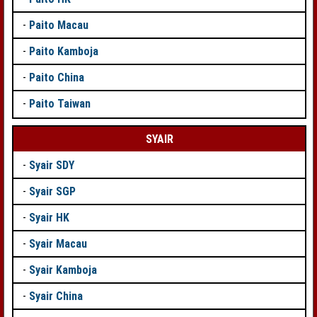
-
Paito Macau
-
Paito Kamboja
-
Paito China
-
Paito Taiwan
SYAIR
-
Syair SDY
-
Syair SGP
-
Syair HK
-
Syair Macau
-
Syair Kamboja
-
Syair China