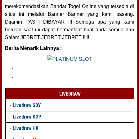
merekomendasikan Bandar Togel Online yang tersedia di
situs ini melalui Banner Banner yang kami pasang.
Dijamin PASTI DIBAYAR !!! Semoga apa yang kami
berikan saat ini dapat bermanfaat buat anda semua dan
Salam JEBRET JEBRET JEBRET !!!!!
Berita Menarik Lainnya :
LIVEDRAW
-
Livedraw SDY
-
Livedraw SGP
-
Livedraw HK