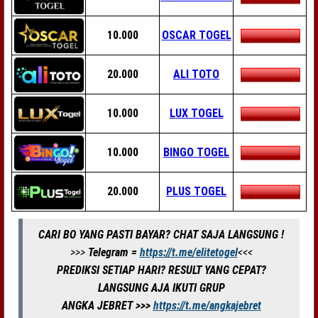
10.000
OSCAR TOGEL
20.000
ALI TOTO
10.000
LUX TOGEL
10.000
BINGO TOGEL
20.000
PLUS TOGEL
CARI BO YANG PASTI BAYAR? CHAT SAJA LANGSUNG !
>>>
Telegram =
https://t.me/elitetogel
<<<
PREDIKSI SETIAP HARI? RESULT YANG CEPAT?
LANGSUNG AJA IKUTI GRUP
ANGKA JEBRET >>>
https://t.me/angkajebret