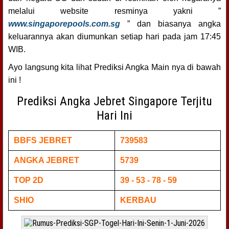
melalui website resminya yakni ”
www.singaporepools.com.sg
” dan biasanya angka
keluarannya akan diumunkan setiap hari pada jam 17:45
WIB.
Ayo langsung kita lihat Prediksi Angka Main nya di bawah
ini !
Prediksi Angka Jebret Singapore Terjitu
Hari Ini
BBFS JEBRET
739583
ANGKA JEBRET
5739
TOP 2D
39 - 53 - 78 - 59
SHIO
KERBAU