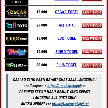
10.000
OSCAR TOGEL
20.000
ALI TOTO
10.000
LUX TOGEL
10.000
BINGO TOGEL
20.000
PLUS TOGEL
CARI BO YANG PASTI BAYAR? CHAT SAJA LANGSUNG !
>>>
Telegram =
https://t.me/elitetogel
<<<
PREDIKSI SETIAP HARI? RESULT YANG CEPAT?
LANGSUNG AJA IKUTI GRUP
ANGKA JEBRET >>>
https://t.me/angkajebret