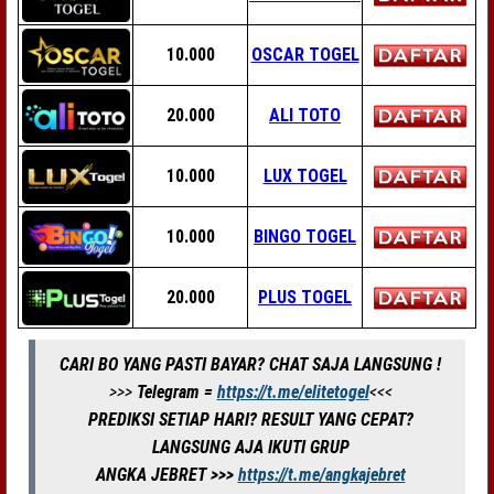
10.000
OSCAR TOGEL
20.000
ALI TOTO
10.000
LUX TOGEL
10.000
BINGO TOGEL
20.000
PLUS TOGEL
CARI BO YANG PASTI BAYAR? CHAT SAJA LANGSUNG !
>>>
Telegram =
https://t.me/elitetogel
<<<
PREDIKSI SETIAP HARI? RESULT YANG CEPAT?
LANGSUNG AJA IKUTI GRUP
ANGKA JEBRET >>>
https://t.me/angkajebret