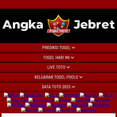
PREDIKSI TOGEL
TOGEL HARI INI
LIVE TOTO
KELUARAN TOGEL POOLS
DATA TOTO 2025