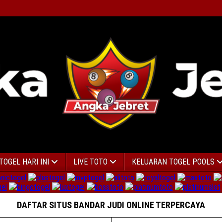
TOGEL HARI INI
LIVE TOTO
KELUARAN TOGEL POOLS
DAFTAR SITUS BANDAR JUDI ONLINE TERPERCAYA