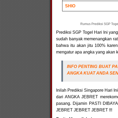
SHIO
Rumus Prediksi SGP Togel
Prediksi SGP Togel Hari Ini yan
sudah banyak memenangkan ratus
bahwa itu akan jitu 100% karen
mengatur apa angka yang akan ke
INFO PENTING BUAT P
ANGKA KUAT ANDA SEN
Inilah Prediksi Singapore Hari 
dari ANGKA JEBRET merekomend
pasang. Dijamin PASTI DIBAYAR
JEBRET JEBRET JEBRET !!!