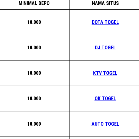
MINIMAL DEPO
NAMA SITUS
10.000
DOTA TOGEL
10.000
DJ TOGEL
10.000
KTV TOGEL
10.000
OK TOGEL
10.000
AUTO TOGEL