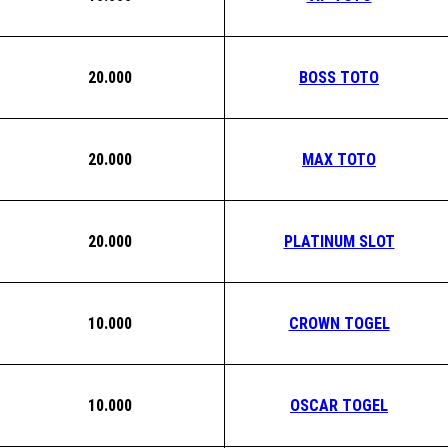
20.000
BOSS TOTO
20.000
MAX TOTO
20.000
PLATINUM SLOT
10.000
CROWN TOGEL
10.000
OSCAR TOGEL