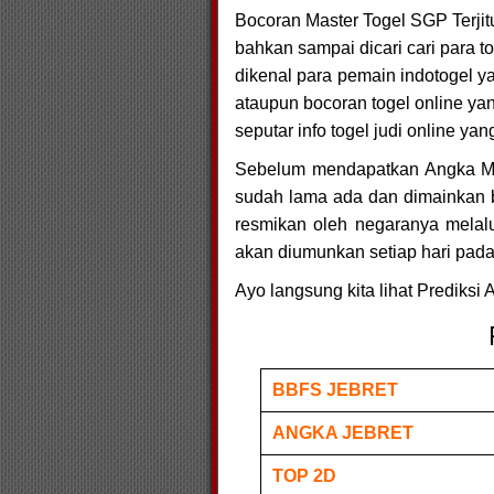
Bocoran Master Togel SGP Terjit
bahkan sampai dicari cari para t
dikenal para pemain indotogel y
ataupun bocoran togel online yan
seputar info togel judi online ya
Sebelum mendapatkan Angka Mai
sudah lama ada dan dimainkan b
resmikan oleh negaranya melalu
akan diumunkan setiap hari pada
Ayo langsung kita lihat Prediksi 
BBFS JEBRET
ANGKA JEBRET
TOP 2D