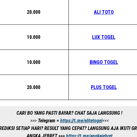
20.000
ALI TOTO
10.000
LUX TOGEL
10.000
BINGO TOGEL
20.000
PLUS TOGEL
CARI BO YANG PASTI BAYAR? CHAT SAJA LANGSUNG !
>>>
Telegram =
https://t.me/elitetogel
<<<
REDIKSI SETIAP HARI? RESULT YANG CEPAT? LANGSUNG AJA IKUTI G
ANGKA JEBRET >>>
https://t.me/angkajebret