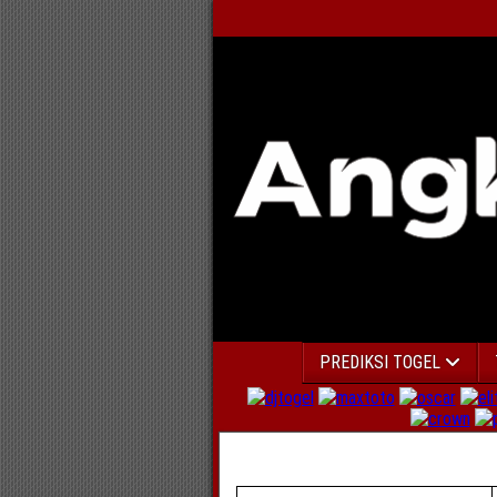
PREDIKSI TOGEL