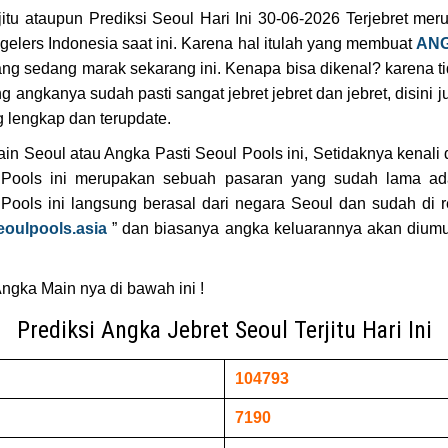
itu ataupun Prediksi Seoul Hari Ini 30-06-2026 Terjebret me
ogelers Indonesia saat ini. Karena hal itulah yang membuat
ANG
ang sedang marak sekarang ini. Kenapa bisa dikenal? karena 
g angkanya sudah pasti sangat jebret jebret dan jebret, disini 
ng lengkap dan terupdate.
 Seoul atau Angka Pasti Seoul Pools ini, Setidaknya kenali d
 Pools ini merupakan sebuah pasaran yang sudah lama a
Pools ini langsung berasal dari negara Seoul dan sudah di 
oulpools.asia
” dan biasanya angka keluarannya akan diumu
Angka Main nya di bawah ini !
Prediksi Angka Jebret Seoul Terjitu Hari Ini
104793
7190