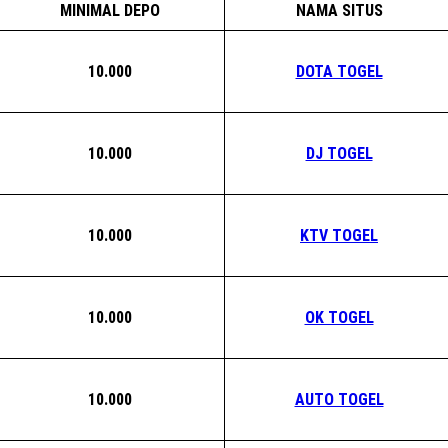
MINIMAL DEPO
NAMA SITUS
10.000
DOTA TOGEL
10.000
DJ TOGEL
10.000
KTV TOGEL
10.000
OK TOGEL
10.000
AUTO TOGEL