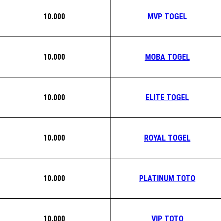
10.000
MVP TOGEL
10.000
MOBA TOGEL
10.000
ELITE TOGEL
10.000
ROYAL TOGEL
10.000
PLATINUM TOTO
10.000
VIP TOTO