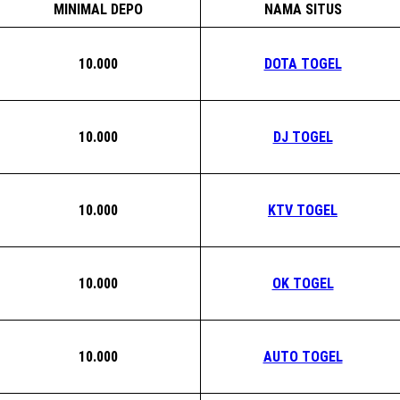
MINIMAL DEPO
NAMA SITUS
10.000
DOTA TOGEL
10.000
DJ TOGEL
10.000
KTV TOGEL
10.000
OK TOGEL
10.000
AUTO TOGEL