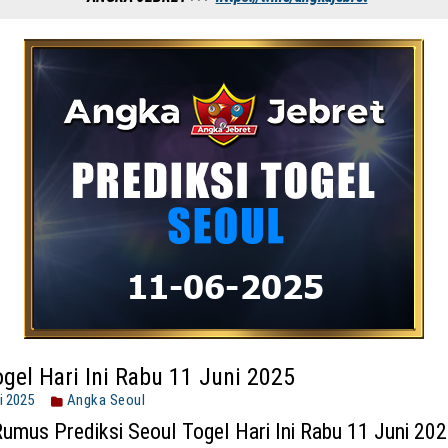
gel Hari Ini Rabu 11 Juni 2025
i 2025
Angka Seoul
umus Prediksi Seoul Togel Hari Ini Rabu 11 Juni 20