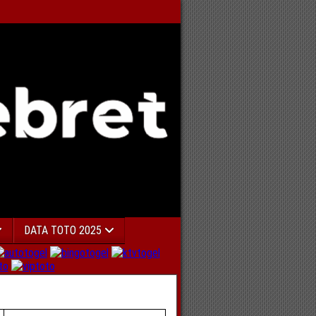
DATA TOTO 2025