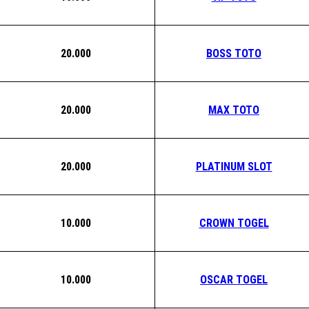
20.000
BOSS TOTO
20.000
MAX TOTO
20.000
PLATINUM SLOT
10.000
CROWN TOGEL
10.000
OSCAR TOGEL