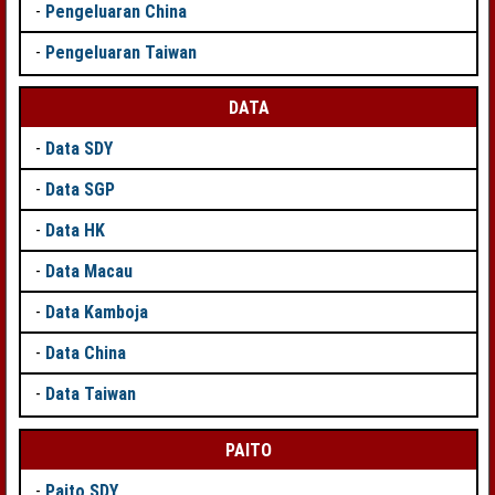
-
Pengeluaran China
-
Pengeluaran Taiwan
DATA
-
Data SDY
-
Data SGP
-
Data HK
-
Data Macau
-
Data Kamboja
-
Data China
-
Data Taiwan
PAITO
-
Paito SDY