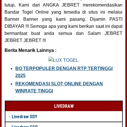
tutup, Kami dari ANGKA JEBRET merekomendasikan
Bandar Togel Online yang tersedia di situs ini melalui
Banner Banner yang kami pasang. Dijamin PASTI
DIBAYAR !!! Semoga apa yang kami berikan saat ini dapat
bermanfaat buat anda semua dan Salam JEBRET
JEBRET JEBRET !!!
Berita Menarik Lainnya :
BO TERPOPULER DENGAN RTP TERTINGGI
2025
REKOMENDASI SLOT ONLINE DENGAN
WINRATE TINGGI
LIVEDRAW
-
Livedraw SDY