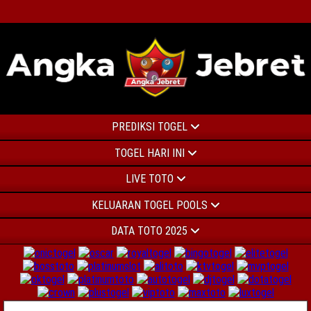
PREDIKSI TOGEL
TOGEL HARI INI
LIVE TOTO
KELUARAN TOGEL POOLS
DATA TOTO 2025