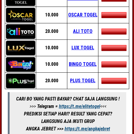
10.000
OSCAR TOGEL
20.000
ALI TOTO
10.000
LUX TOGEL
10.000
BINGO TOGEL
20.000
PLUS TOGEL
CARI BO YANG PASTI BAYAR? CHAT SAJA LANGSUNG !
>>>
Telegram =
https://t.me/elitetogel
<<<
PREDIKSI SETIAP HARI? RESULT YANG CEPAT?
LANGSUNG AJA IKUTI GRUP
ANGKA JEBRET >>>
https://t.me/angkajebret