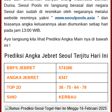
Dunia. Seoul Pools ini langsung berasal dari negara
Seoul dan sudah di resmikan oleh negaranya melalui
website resminya yakni ”
www.seoulpools.asia
” dan
biasanya angka keluarannya akan diumunkan setiap hari
pada jam 13:00 WIB.
Ayo langsung kita lihat Prediksi Angka Main nya di bawah
ini !
Prediksi Angka Jebret Seoul Terjitu Hari Ini
BBFS JEBRET
574386
ANGKA JEBRET
8347
TOP 2D
38 - 75 - 64 - 78
SHIO
KERBAU