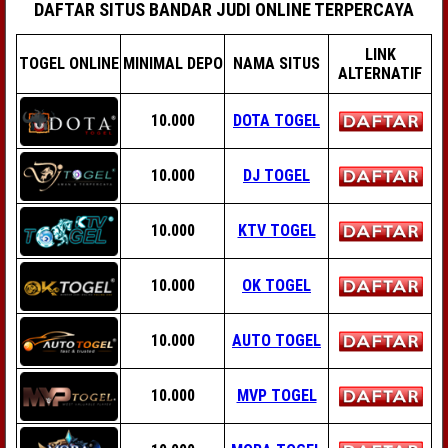
DAFTAR SITUS BANDAR JUDI ONLINE TERPERCAYA
LINK
TOGEL ONLINE
MINIMAL DEPO
NAMA SITUS
ALTERNATIF
10.000
DOTA TOGEL
10.000
DJ TOGEL
10.000
KTV TOGEL
10.000
OK TOGEL
10.000
AUTO TOGEL
10.000
MVP TOGEL