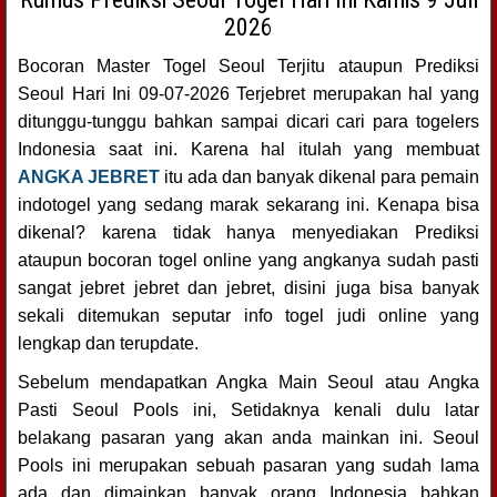
2026
Bocoran Master Togel Seoul Terjitu ataupun Prediksi
Seoul Hari Ini 09-07-2026 Terjebret merupakan hal yang
ditunggu-tunggu bahkan sampai dicari cari para togelers
Indonesia saat ini. Karena hal itulah yang membuat
ANGKA JEBRET
itu ada dan banyak dikenal para pemain
indotogel yang sedang marak sekarang ini. Kenapa bisa
dikenal? karena tidak hanya menyediakan Prediksi
ataupun bocoran togel online yang angkanya sudah pasti
sangat jebret jebret dan jebret, disini juga bisa banyak
sekali ditemukan seputar info togel judi online yang
lengkap dan terupdate.
Sebelum mendapatkan Angka Main Seoul atau Angka
Pasti Seoul Pools ini, Setidaknya kenali dulu latar
belakang pasaran yang akan anda mainkan ini. Seoul
Pools ini merupakan sebuah pasaran yang sudah lama
ada dan dimainkan banyak orang Indonesia bahkan