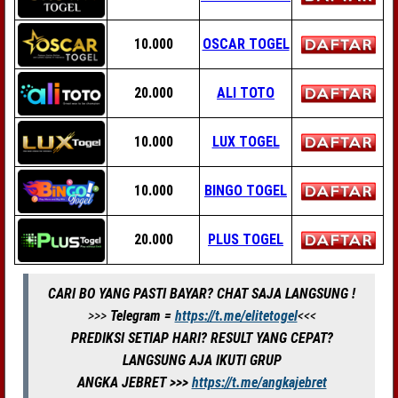
10.000
OSCAR TOGEL
20.000
ALI TOTO
10.000
LUX TOGEL
10.000
BINGO TOGEL
20.000
PLUS TOGEL
CARI BO YANG PASTI BAYAR? CHAT SAJA LANGSUNG !
>>>
Telegram =
https://t.me/elitetogel
<<<
PREDIKSI SETIAP HARI? RESULT YANG CEPAT?
LANGSUNG AJA IKUTI GRUP
ANGKA JEBRET >>>
https://t.me/angkajebret