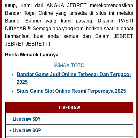
tutup, Kami dari ANGKA JEBRET merekomendasikan
Bandar Togel Online yang tersedia di situs ini melalui
Banner Banner yang kami pasang. Dijamin PASTI
DIBAYAR !!! Semoga apa yang kami berikan saat ini dapat
bermanfaat buat anda semua dan Salam JEBRET
JEBRET JEBRET !!!
Berita Menarik Lainnya :
Bandar Game Judi Online Terbesar Dan Tergacor
2025
Situs Game Slot Online Resmi Terpercaya 2025
LIVEDRAW
-
Livedraw SDY
-
Livedraw SGP