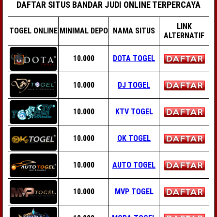
DAFTAR SITUS BANDAR JUDI ONLINE TERPERCAYA
LINK
TOGEL ONLINE
MINIMAL DEPO
NAMA SITUS
ALTERNATIF
10.000
DOTA TOGEL
10.000
DJ TOGEL
10.000
KTV TOGEL
10.000
OK TOGEL
10.000
AUTO TOGEL
10.000
MVP TOGEL