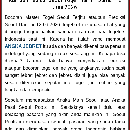
Juni 2026
Bocoran Master Togel Seoul Terjitu ataupun Prediksi
Seoul Hari Ini 12-06-2026 Terjebret merupakan hal yang
ditunggu-tunggu bahkan sampai dicari cari para togelers
Indonesia saat ini. Karena hal itulah yang membuat
ANGKA JEBRET
itu ada dan banyak dikenal para pemain
indotogel yang sedang marak sekarang ini. Kenapa bisa
dikenal? karena tidak hanya menyediakan Prediksi
ataupun bocoran togel online yang angkanya sudah pasti
sangat jebret jebret dan jebret, disini juga bisa banyak
sekali ditemukan seputar info togel judi online yang
lengkap dan terupdate.
Sebelum mendapatkan Angka Main Seoul atau Angka
Pasti Seoul Pools ini, Setidaknya kenali dulu latar
belakang pasaran yang akan anda mainkan ini. Seoul
Pools ini merupakan sebuah pasaran yang sudah lama
ada dan dimainkan banyak orang Indonesia bahkan