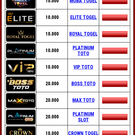
10.000
MOBA TOGEL
10.000
ELITE TOGEL
10.000
ROYAL TOGEL
PLATINUM
10.000
TOTO
10.000
VIP TOTO
20.000
BOSS TOTO
20.000
MAX TOTO
PLATINUM
20.000
SLOT
10.000
CROWN TOGEL