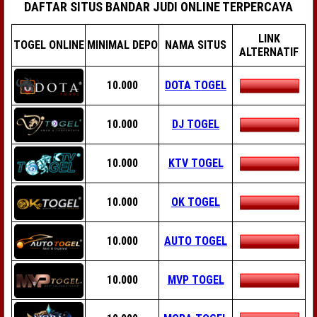
DAFTAR SITUS BANDAR JUDI ONLINE TERPERCAYA
LINK
TOGEL ONLINE
MINIMAL DEPO
NAMA SITUS
ALTERNATIF
10.000
DOTA TOGEL
10.000
DJ TOGEL
10.000
KTV TOGEL
10.000
OK TOGEL
10.000
AUTO TOGEL
10.000
MVP TOGEL