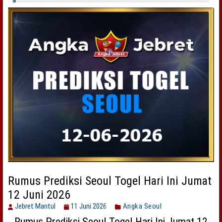
Rumus Prediksi Seoul Togel Hari Ini Jumat
12 Juni 2026
Jebret Mantul
11 Juni 2026
Angka Seoul
Rumus Prediksi Seoul Togel Hari Ini Jumat 12