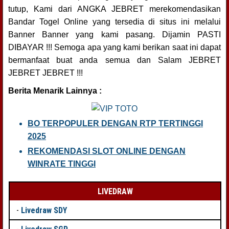
tutup, Kami dari ANGKA JEBRET merekomendasikan
Bandar Togel Online yang tersedia di situs ini melalui
Banner Banner yang kami pasang. Dijamin PASTI
DIBAYAR !!! Semoga apa yang kami berikan saat ini dapat
bermanfaat buat anda semua dan Salam JEBRET
JEBRET JEBRET !!!
Berita Menarik Lainnya :
BO TERPOPULER DENGAN RTP TERTINGGI
2025
REKOMENDASI SLOT ONLINE DENGAN
WINRATE TINGGI
LIVEDRAW
-
Livedraw SDY