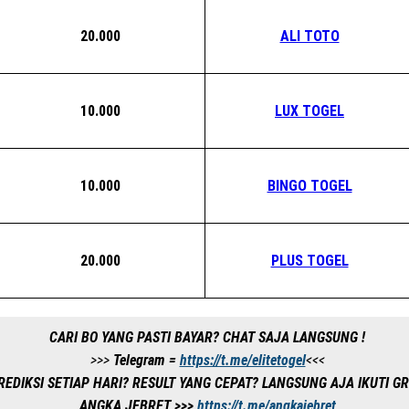
20.000
ALI TOTO
10.000
LUX TOGEL
10.000
BINGO TOGEL
20.000
PLUS TOGEL
CARI BO YANG PASTI BAYAR? CHAT SAJA LANGSUNG !
>>>
Telegram =
https://t.me/elitetogel
<<<
REDIKSI SETIAP HARI? RESULT YANG CEPAT? LANGSUNG AJA IKUTI G
ANGKA JEBRET >>>
https://t.me/angkajebret