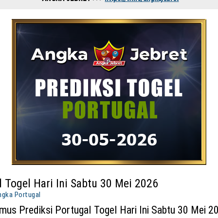
 Togel Hari Ini Sabtu 30 Mei 2026
ngka Portugal
mus Prediksi Portugal Togel Hari Ini Sabtu 30 Mei 2