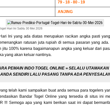
79 - 18 - 80 - 19
ANJING
ogel Hari Ini Sabtu 30 Mei 2026
Hari Ini yang ada diatas merupakan racikan angka pasti yang
menangkan ratusan juta rupiah di semua pasaran yang ada. 
 jitu 100% karena bagaimanapun angka yang keluar dari pasar
a yang akan keluar nantinya.
ARA PEMAIN INDO TOGEL ONLINE = SELALU UTAMAKAN 
ANDA SENDIRI LALU PASANG TANPA ADA PENYESALAN 
ni yang telah kami sampaikan buat anda semua para togelers ya
asikan Bandar Togel Online yang tersedia di situs ini me
 !!! Semoga apa yang kami berikan saat ini dapat berman