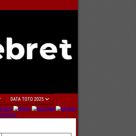
DATA TOTO 2025