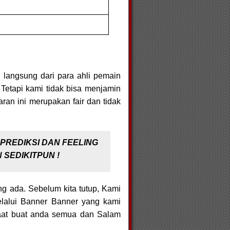
 langsung dari para ahli pemain
Tetapi kami tidak bisa menjamin
an ini merupakan fair dan tidak
PREDIKSI DAN FEELING
SEDIKITPUN !
ng ada. Sebelum kita tutup, Kami
lalui Banner Banner yang kami
faat buat anda semua dan Salam