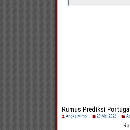
Rumus Prediksi Portugal
Angka Mimpi
29 Mei 2026
A
Ru