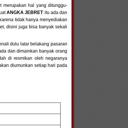
ret merupakan hal yang ditunggu-
buat
ANGKA JEBRET
itu ada dan
 karena tidak hanya menyediakan
t, disini juga bisa banyak sekali
nali dulu latar belakang pasaran
 ada dan dimainkan banyak orang
dah di resmikan oleh negaranya
akan diumunkan setiap hari pada