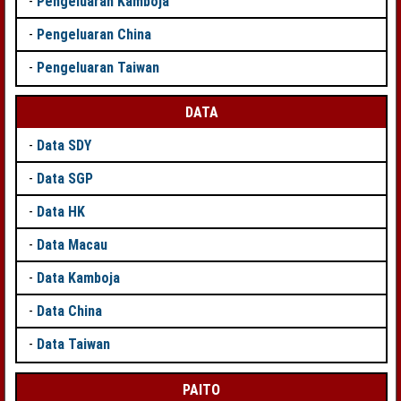
-
Pengeluaran Kamboja
-
Pengeluaran China
-
Pengeluaran Taiwan
DATA
-
Data SDY
-
Data SGP
-
Data HK
-
Data Macau
-
Data Kamboja
-
Data China
-
Data Taiwan
PAITO