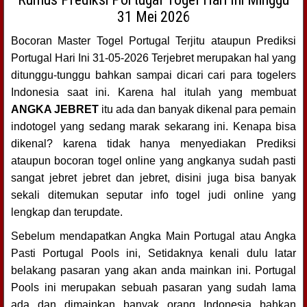
31 Mei 2026
Bocoran Master Togel Portugal Terjitu ataupun Prediksi
Portugal Hari Ini 31-05-2026 Terjebret merupakan hal yang
ditunggu-tunggu bahkan sampai dicari cari para togelers
Indonesia saat ini. Karena hal itulah yang membuat
ANGKA JEBRET
itu ada dan banyak dikenal para pemain
indotogel yang sedang marak sekarang ini. Kenapa bisa
dikenal? karena tidak hanya menyediakan Prediksi
ataupun bocoran togel online yang angkanya sudah pasti
sangat jebret jebret dan jebret, disini juga bisa banyak
sekali ditemukan seputar info togel judi online yang
lengkap dan terupdate.
Sebelum mendapatkan Angka Main Portugal atau Angka
Pasti Portugal Pools ini, Setidaknya kenali dulu latar
belakang pasaran yang akan anda mainkan ini. Portugal
Pools ini merupakan sebuah pasaran yang sudah lama
ada dan dimainkan banyak orang Indonesia bahkan