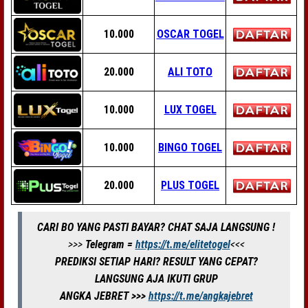
10.000
OSCAR TOGEL
20.000
ALI TOTO
10.000
LUX TOGEL
10.000
BINGO TOGEL
20.000
PLUS TOGEL
CARI BO YANG PASTI BAYAR? CHAT SAJA LANGSUNG !
>>>
Telegram =
https://t.me/elitetogel
<<<
PREDIKSI SETIAP HARI? RESULT YANG CEPAT?
LANGSUNG AJA IKUTI GRUP
ANGKA JEBRET >>>
https://t.me/angkajebret