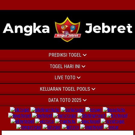
PREDIKSI TOGEL
TOGEL HARI INI
LIVE TOTO
KELUARAN TOGEL POOLS
DATA TOTO 2025