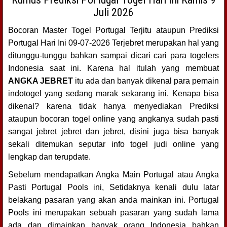
Juli 2026
Bocoran Master Togel Portugal Terjitu ataupun Prediksi
Portugal Hari Ini 09-07-2026 Terjebret merupakan hal yang
ditunggu-tunggu bahkan sampai dicari cari para togelers
Indonesia saat ini. Karena hal itulah yang membuat
ANGKA JEBRET
itu ada dan banyak dikenal para pemain
indotogel yang sedang marak sekarang ini. Kenapa bisa
dikenal? karena tidak hanya menyediakan Prediksi
ataupun bocoran togel online yang angkanya sudah pasti
sangat jebret jebret dan jebret, disini juga bisa banyak
sekali ditemukan seputar info togel judi online yang
lengkap dan terupdate.
Sebelum mendapatkan Angka Main Portugal atau Angka
Pasti Portugal Pools ini, Setidaknya kenali dulu latar
belakang pasaran yang akan anda mainkan ini. Portugal
Pools ini merupakan sebuah pasaran yang sudah lama
ada dan dimainkan banyak orang Indonesia bahkan