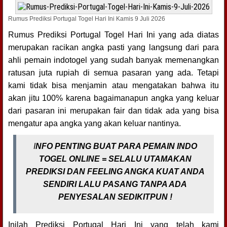
Rumus Prediksi Portugal Togel Hari Ini Kamis 9 Juli 2026
Rumus Prediksi Portugal Togel Hari Ini yang ada diatas
merupakan racikan angka pasti yang langsung dari para
ahli pemain indotogel yang sudah banyak memenangkan
ratusan juta rupiah di semua pasaran yang ada. Tetapi
kami tidak bisa menjamin atau mengatakan bahwa itu
akan jitu 100% karena bagaimanapun angka yang keluar
dari pasaran ini merupakan fair dan tidak ada yang bisa
mengatur apa angka yang akan keluar nantinya.
I
NFO PENTING BUAT PARA PEMAIN INDO
TOGEL ONLINE = SELALU UTAMAKAN
PREDIKSI DAN FEELING ANGKA KUAT ANDA
SENDIRI LALU PASANG TANPA ADA
PENYESALAN SEDIKITPUN !
Inilah Prediksi Portugal Hari Ini yang telah kami