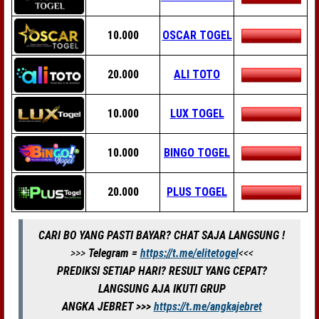
10.000
OSCAR TOGEL
20.000
ALI TOTO
10.000
LUX TOGEL
10.000
BINGO TOGEL
20.000
PLUS TOGEL
CARI BO YANG PASTI BAYAR? CHAT SAJA LANGSUNG !
>>>
Telegram =
https://t.me/elitetogel
<<<
PREDIKSI SETIAP HARI? RESULT YANG CEPAT?
LANGSUNG AJA IKUTI GRUP
ANGKA JEBRET >>>
https://t.me/angkajebret