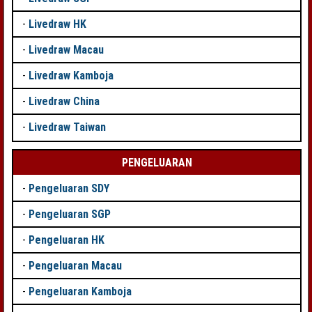
-
Livedraw HK
-
Livedraw Macau
-
Livedraw Kamboja
-
Livedraw China
-
Livedraw Taiwan
PENGELUARAN
-
Pengeluaran SDY
-
Pengeluaran SGP
-
Pengeluaran HK
-
Pengeluaran Macau
-
Pengeluaran Kamboja