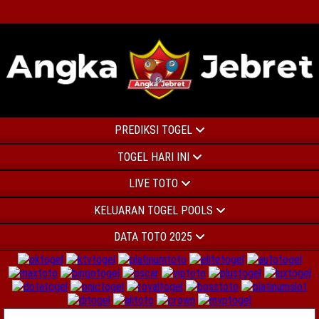
PREDIKSI TOGEL
TOGEL HARI INI
LIVE TOTO
KELUARAN TOGEL POOLS
DATA TOTO 2025