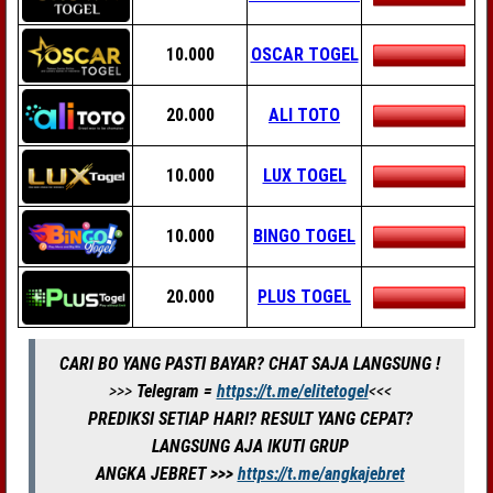
10.000
OSCAR TOGEL
20.000
ALI TOTO
10.000
LUX TOGEL
10.000
BINGO TOGEL
20.000
PLUS TOGEL
CARI BO YANG PASTI BAYAR? CHAT SAJA LANGSUNG !
>>>
Telegram =
https://t.me/elitetogel
<<<
PREDIKSI SETIAP HARI? RESULT YANG CEPAT?
LANGSUNG AJA IKUTI GRUP
ANGKA JEBRET >>>
https://t.me/angkajebret