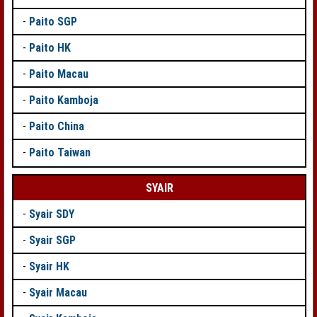
-
Paito SGP
-
Paito HK
-
Paito Macau
-
Paito Kamboja
-
Paito China
-
Paito Taiwan
SYAIR
-
Syair SDY
-
Syair SGP
-
Syair HK
-
Syair Macau