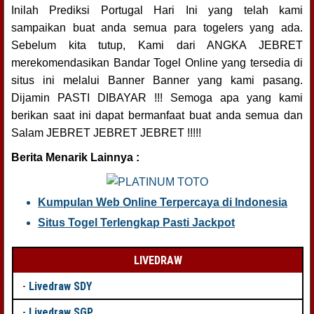
Inilah Prediksi Portugal Hari Ini yang telah kami
sampaikan buat anda semua para togelers yang ada.
Sebelum kita tutup, Kami dari ANGKA JEBRET
merekomendasikan Bandar Togel Online yang tersedia di
situs ini melalui Banner Banner yang kami pasang.
Dijamin PASTI DIBAYAR !!! Semoga apa yang kami
berikan saat ini dapat bermanfaat buat anda semua dan
Salam JEBRET JEBRET JEBRET !!!!!
Berita Menarik Lainnya :
Kumpulan Web Online Terpercaya di Indonesia
Situs Togel Terlengkap Pasti Jackpot
LIVEDRAW
-
Livedraw SDY
-
Livedraw SGP