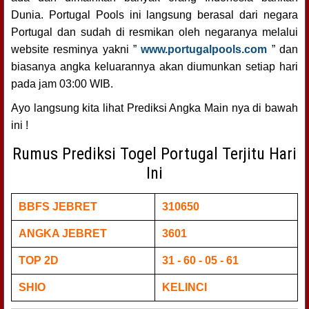
Dunia. Portugal Pools ini langsung berasal dari negara
Portugal dan sudah di resmikan oleh negaranya melalui
website resminya yakni ”
www.portugalpools.com
” dan
biasanya angka keluarannya akan diumunkan setiap hari
pada jam 03:00 WIB.
Ayo langsung kita lihat Prediksi Angka Main nya di bawah
ini !
Rumus Prediksi Togel Portugal Terjitu Hari
Ini
BBFS JEBRET
310650
ANGKA JEBRET
3601
TOP 2D
31 - 60 - 05 - 61
SHIO
KELINCI