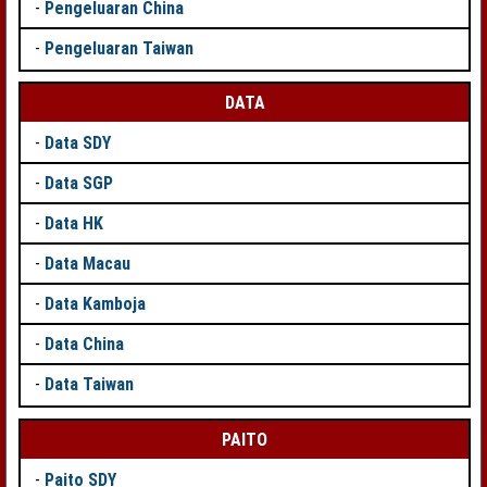
-
Pengeluaran China
-
Pengeluaran Taiwan
DATA
-
Data SDY
-
Data SGP
-
Data HK
-
Data Macau
-
Data Kamboja
-
Data China
-
Data Taiwan
PAITO
-
Paito SDY