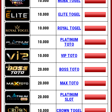
10.000
MOBA TOGEL
10.000
ELITE TOGEL
10.000
ROYAL TOGEL
PLATINUM
10.000
TOTO
10.000
VIP TOTO
20.000
BOSS TOTO
20.000
MAX TOTO
PLATINUM
20.000
SLOT
10.000
CROWN TOGEL